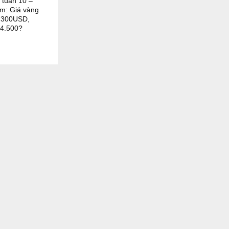
 tuần 10 –
m: Giá vàng
 300USD,
$4.500?