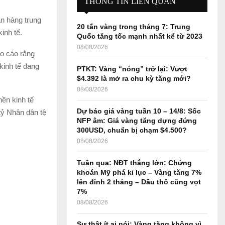
THÔNG TIN LIÊN QUAN
f
A
ân hàng trung
o
20 tấn vàng trong tháng 7: Trung
r
R
inh tế.
Quốc tăng tốc mạnh nhất kể từ 2023
:
08/08/2026
C
áo cáo rằng
kinh tế đang
PTKT: Vàng “nóng” trở lại: Vượt
H
$4.392 là mở ra chu kỳ tăng mới?
08/08/2026
ền kinh tế
Dự báo giá vàng tuần 10 – 14/8: Sốc
ỷ Nhân dân tệ
NFP âm: Giá vàng tăng dựng đứng
300USD, chuẩn bị chạm $4.500?
08/08/2026
Tuần qua: NĐT thắng lớn: Chứng
khoán Mỹ phá kỉ lục – Vàng tăng 7%
lên đỉnh 2 tháng – Dầu thô cũng vọt
7%
08/08/2026
Sự thật ít ai nói: Vàng tăng không vì