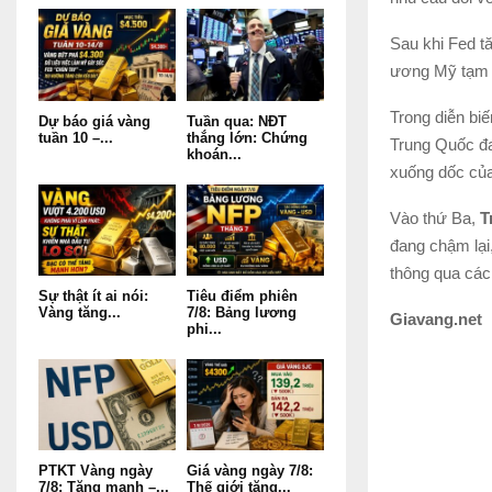
Sau khi Fed t
ương Mỹ tạm dừ
Trong diễn bi
Dự báo giá vàng
Tuần qua: NĐT
tuần 10 –...
thắng lớn: Chứng
Trung Quốc đan
khoán...
xuống dốc củ
Vào thứ Ba,
T
đang chậm lại,
thông qua các
Sự thật ít ai nói:
Tiêu điểm phiên
Vàng tăng...
7/8: Bảng lương
Giavang.net
phi...
PTKT Vàng ngày
Giá vàng ngày 7/8:
7/8: Tăng mạnh –...
Thế giới tăng...