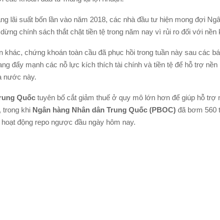
ăng lãi suất bốn lần vào năm 2018, các nhà đầu tư hiện mong đợi Ng
ng chính sách thắt chặt tiền tệ trong năm nay vì rủi ro đối với nền k
ến khác, chứng khoán toàn cầu đã phục hồi trong tuần này sau các b
g đẩy mạnh các nỗ lực kích thích tài chính và tiền tệ để hỗ trợ nền 
a nước này.
rung Quốc
tuyên bố cắt giảm thuế ở quy mô lớn hơn để giúp hỗ trợ n
 trong khi
Ngân hàng Nhân dân Trung Quốc (PBOC)
đã bơm 560 t
 hoạt động repo ngược đầu ngày hôm nay.