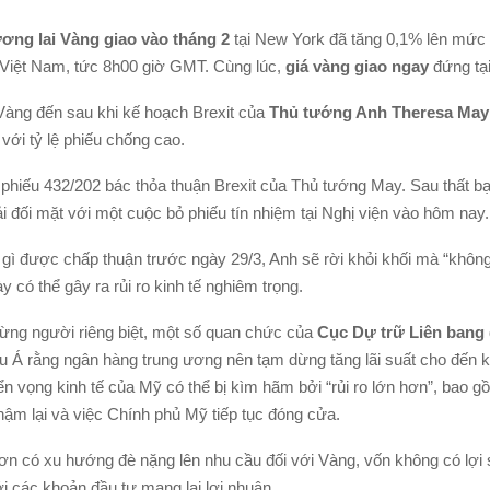
ng lai Vàng giao vào tháng 2
tại New York đã tăng 0,1% lên mức
 Việt Nam, tức 8h00 giờ GMT. Cùng lúc,
giá vàng giao ngay
đứng tạ
 Vàng đến sau khi kế hoạch Brexit của
Thủ tướng Anh Theresa May
với tỷ lệ phiếu chống cao.
 phiếu 432/202 bác thỏa thuận Brexit của Thủ tướng May. Sau thất bạ
i đối mặt với một cuộc bỏ phiếu tín nhiệm tại Nghị viện vào hôm nay.
gì được chấp thuận trước ngày 29/3, Anh sẽ rời khỏi khối mà “không
ày có thể gây ra rủi ro kinh tế nghiêm trọng.
 từng người riêng biệt, một số quan chức của
Cục Dự trữ Liên bang
âu Á rằng ngân hàng trung ương nên tạm dừng tăng lãi suất cho đến k
riển vọng kinh tế của Mỹ có thể bị kìm hãm bởi “rủi ro lớn hơn”, bao g
ậm lại và việc Chính phủ Mỹ tiếp tục đóng cửa.
hơn có xu hướng đè nặng lên nhu cầu đối với Vàng, vốn không có lợi 
i các khoản đầu tư mang lại lợi nhuận.