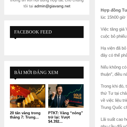
thông tin với nội dung hợp tác cho chúng
tôi tại
admin@giavang.net
Hợp đồng Tươ
lúc 15h00 giờ
Việc tăng giá
FACEBOOK FEED
cuộc bỏ phiếu 
Hạ viện đã bỏ
đây có thể phả
Nếu không có 
BÀI MỚI ĐÁNG XEM
thuận”, điều n
Trong khi đó,
thứ Tư tại ch
về việc liệu t
Trung Quốc ch
20 tấn vàng trong
PTKT: Vàng “nóng”
tháng 7: Trung...
trở lại: Vượt
Lãi suất cao 
$4.392...
nhu cầu đối vớ