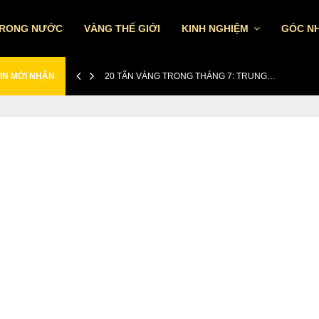
TRONG NƯỚC
VÀNG THẾ GIỚI
KINH NGHIỆM
GÓC NH
IN MỚI NHẬN
20 TẤN VÀNG TRONG THÁNG 7: TRUNG…