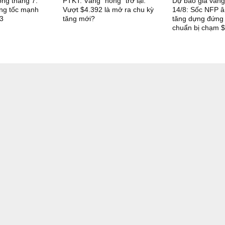
ong tháng 7:
PTKT: Vàng “nóng” trở lại:
Dự báo giá vàng
ng tốc mạnh
Vượt $4.392 là mở ra chu kỳ
14/8: Sốc NFP â
23
tăng mới?
tăng dựng đứng
chuẩn bị chạm 