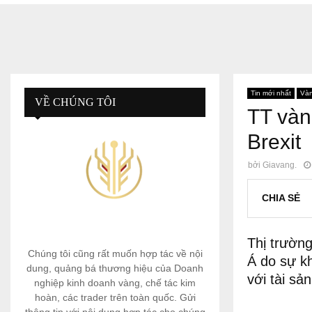
Tin mới nhất
Và
VỀ CHÚNG TÔI
TT vàng
Brexit
bởi
Giavang.
CHIA SẺ
Thị trường
Chúng tôi cũng rất muốn hợp tác về nội
Á do sự kh
dung, quảng bá thương hiệu của Doanh
với tài sả
nghiệp kinh doanh vàng, chế tác kim
hoàn, các trader trên toàn quốc. Gửi