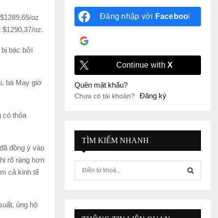
Đăng nhập với
Facebook
 $1289,65/oz
i $1290,37/oz.
Đăng nhập với
Google
bị bác bởi
Continue with
X
i, bà May giờ
Quên mật khẩu?
Đăng ký
Chưa có tài khoản?
 có thỏa
TÌM KIẾM NHANH
đã đồng ý vào
hi rõ ràng hơn
S
ồm cả kinh tế
e
a
S
r
suất, ủng hộ
c
E
h