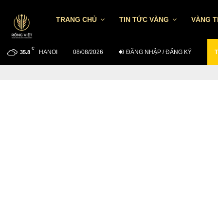
TRANG CHỦ
TIN TỨC VÀNG
VÀNG 
C
HANOI
TỶ GIÁ USD/VND NGÀY 7/8: TGTT TĂNG…
08/08/2026
ĐĂNG NHẬP / ĐĂNG KÝ
T
35.8