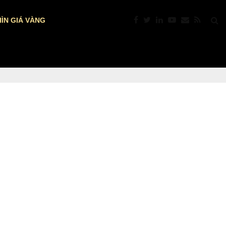
ÌN GIÁ VÀNG
PTKT: VÀNG “NÓNG” TRỞ LẠI: VƯỢT $4.39