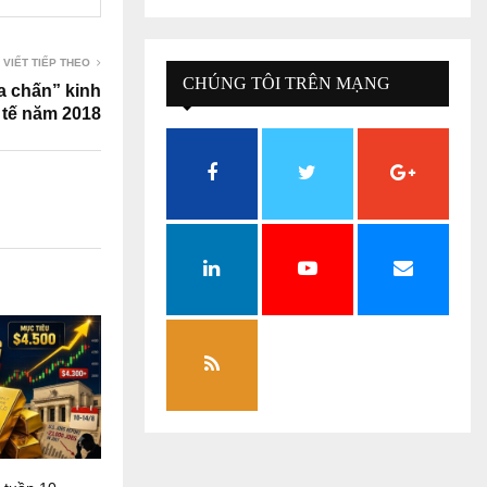
 VIẾT TIẾP THEO
CHÚNG TÔI TRÊN MẠNG
a chấn” kinh
tế năm 2018
XÃ HỘI