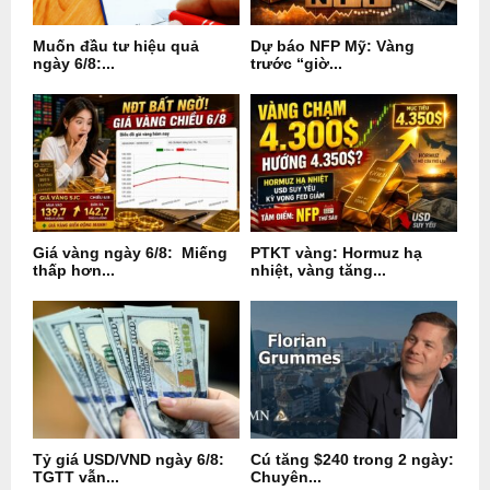
Muốn đầu tư hiệu quả
Dự báo NFP Mỹ: Vàng
ngày 6/8:...
trước “giờ...
Giá vàng ngày 6/8: Miếng
PTKT vàng: Hormuz hạ
thấp hơn...
nhiệt, vàng tăng...
Tỷ giá USD/VND ngày 6/8:
Cú tăng $240 trong 2 ngày:
TGTT vẫn...
Chuyên...