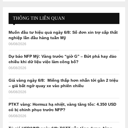
S
r
c
E
h
THÔNG TIN LIÊN QUAN
f
A
o
Muốn đầu tư hiệu quả ngày 6/8: Số đơn xin trợ cấp thất
r
R
nghiệp lần đầu hàng tuần Mỹ
:
06/08/2026
C
Dự báo NFP Mỹ: Vàng trước “giờ G” – Bứt phá hay đảo
H
chiều khi dữ liệu việc làm công bố?
06/08/2026
Giá vàng ngày 6/8: Miếng thấp hơn nhẫn tới gần 2 triệu
– giá bất ngờ quay xe vào phiên chiều
06/08/2026
PTKT vàng: Hormuz hạ nhiệt, vàng tăng tốc: 4.350 USD
có bị chinh phục trước NFP?
06/08/2026