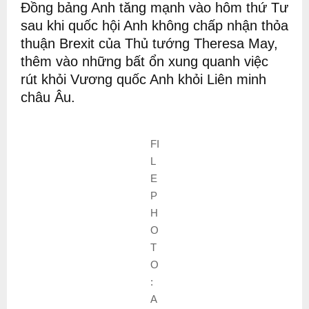
Đồng bảng Anh tăng mạnh vào hôm thứ Tư
sau khi quốc hội Anh không chấp nhận thỏa
thuận Brexit của Thủ tướng Theresa May,
thêm vào những bất ổn xung quanh việc
rút khỏi Vương quốc Anh khỏi Liên minh
châu Âu.
FI
L
E
P
H
O
T
O
:
A