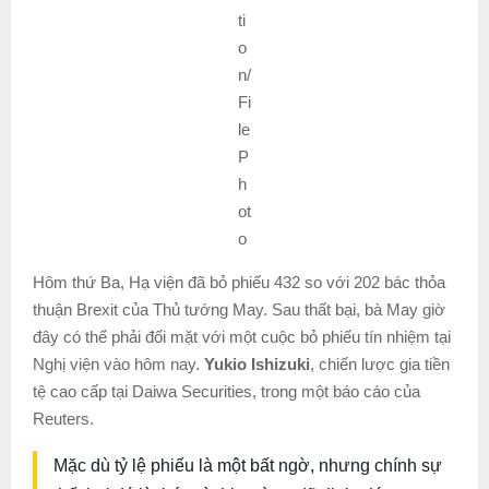
ti
o
n/
Fi
le
P
h
ot
o
Hôm thứ Ba, Hạ viện đã bỏ phiếu 432 so với 202 bác thỏa
thuận Brexit của Thủ tướng May. Sau thất bại, bà May giờ
đây có thể phải đối mặt với một cuộc bỏ phiếu tín nhiệm tại
Nghị viện vào hôm nay.
Yukio Ishizuki
, chiến lược gia tiền
tệ cao cấp tại Daiwa Securities, trong một báo cáo của
Reuters.
Mặc dù tỷ lệ phiếu là một bất ngờ, nhưng chính sự