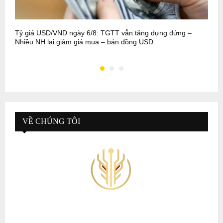
Tỷ giá USD/VND ngày 6/8: TGTT vẫn tăng dựng đứng –
N
Nhiều NH lại giảm giá mua – bán đồng USD
t
VỀ CHÚNG TÔI