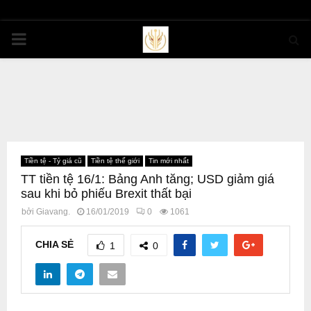
PRIMARY
MENU
Tiền tệ - Tỷ giá cũ
Tiền tệ thế giới
Tin mới nhất
TT tiền tệ 16/1: Bảng Anh tăng; USD giảm giá
sau khi bỏ phiếu Brexit thất bại
bởi
Giavang.
16/01/2019
0
1061
CHIA SẺ
1
0