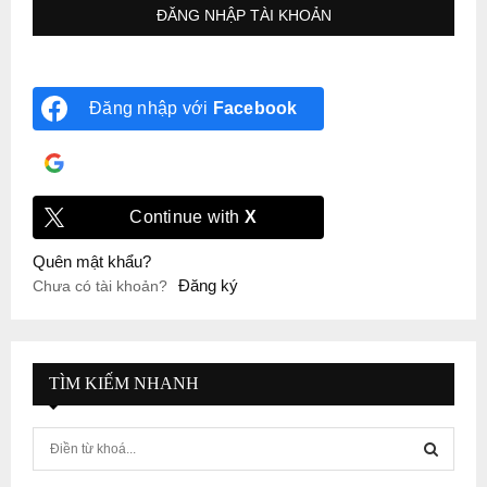
Đăng nhập với
Facebook
Đăng nhập với
Google
Continue with
X
Quên mật khẩu?
Đăng ký
Chưa có tài khoản?
TÌM KIẾM NHANH
S
e
a