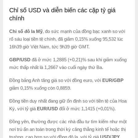
Chỉ số USD và diễn biến các cặp tỷ giá
chính
Chỉ số đô la Mỹ
, đo sức mạnh của đồng bạc xanh so với
rổ sáu loại tiền tệ chính, đã giảm 0,15% xuống 95,532 lúc
16h39 giờ Việt Nam, tức 9h39 giờ GMT.
GBP/USD
đã ở mức 1,2885 (+0,21)% sau khi giảm xuống
mức thấp nhất là 1,2667 vào cuối ngày thứ Ba.
Đồng bảng Anh tăng giá so với đồng euro, với
EUR/GBP
giảm 0,15% xuống còn 0,8859.
Đồng tiền duy nhất đang giữ ổn định so với tiền tệ của Hoa
Kỳ, với tỷ giá
EUR/USD
đổi ở mức 1,1415 (+0,01%).
Đồng yên, thường được các nhà đầu tư tìm kiếm như một
nơi trú ẩn an toàn trong thời kỳ căng thẳng kinh tế hoặc thị
trường, cao hơn so với đồng đô la, với tỷ giá
USD/JPY