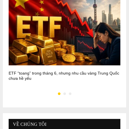
ETF “toang” trong tháng 6, nhưng nhu cầu vàng Trung Quốc
B
chưa hề yếu
g
VỀ CHÚNG TÔI