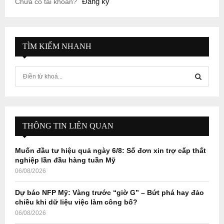
Đăng ký
Chưa có tài khoản?
TÌM KIẾM NHANH
S
e
a
S
r
c
E
h
THÔNG TIN LIÊN QUAN
f
A
o
Muốn đầu tư hiệu quả ngày 6/8: Số đơn xin trợ cấp thất
r
R
nghiệp lần đầu hàng tuần Mỹ
:
06/08/2026
C
Dự báo NFP Mỹ: Vàng trước “giờ G” – Bứt phá hay đảo
H
chiều khi dữ liệu việc làm công bố?
06/08/2026