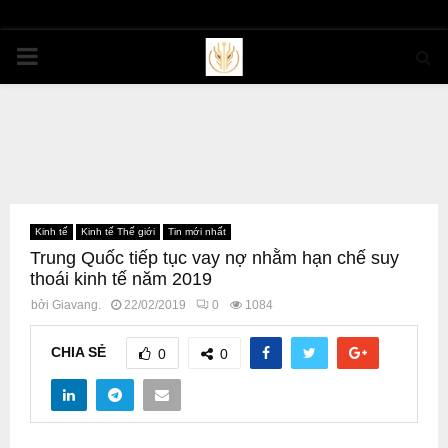
PRIMARY
MENU
Kinh tế
Kinh tế Thế giới
Tin mới nhất
Trung Quốc tiếp tục vay nợ nhằm hạn chế suy
thoái kinh tế năm 2019
bởi
Giavang.
22/02/2019
0
1084
CHIA SẺ
0
0