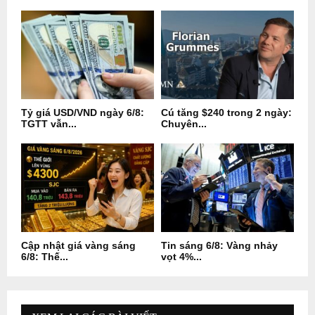
Tỷ giá USD/VND ngày 6/8:
Cú tăng $240 trong 2 ngày:
TGTT vẫn...
Chuyên...
Cập nhật giá vàng sáng
Tin sáng 6/8: Vàng nhảy
6/8: Thế...
vọt 4%...