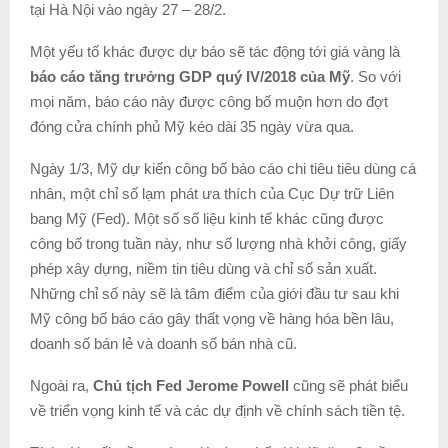
tại Hà Nội vào ngày 27 – 28/2.
Một yếu tố khác được dự báo sẽ tác động tới giá vàng là
báo cáo tăng trưởng GDP quý IV/2018 của Mỹ
. So với
mọi năm, báo cáo này được công bố muộn hơn do đợt
đóng cửa chính phủ Mỹ kéo dài 35 ngày vừa qua.
Ngày 1/3, Mỹ dự kiến công bố báo cáo chi tiêu tiêu dùng cá
nhân, một chỉ số lạm phát ưa thích của Cục Dự trữ Liên
bang Mỹ (Fed). Một số số liệu kinh tế khác cũng được
công bố trong tuần này, như số lượng nhà khởi công, giấy
phép xây dựng, niềm tin tiêu dùng và chỉ số sản xuất.
Những chỉ số này sẽ là tâm điểm của giới đầu tư sau khi
Mỹ công bố báo cáo gây thất vọng về hàng hóa bền lâu,
doanh số bán lẻ và doanh số bán nhà cũ.
Ngoài ra,
Chủ tịch Fed Jerome Powell
cũng sẽ phát biểu
về triển vọng kinh tế và các dự định về chính sách tiền tệ.