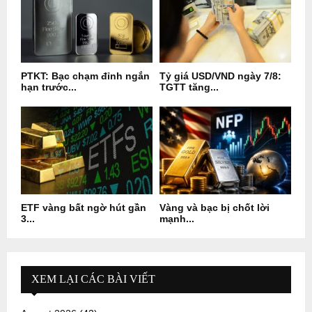
PTKT: Bạc chạm đỉnh ngắn
Tỷ giá USD/VND ngày 7/8:
hạn trước...
TGTT tăng...
ETF vàng bất ngờ hút gần
Vàng và bạc bị chốt lời
3...
mạnh...
XEM LẠI CÁC BÀI VIẾT