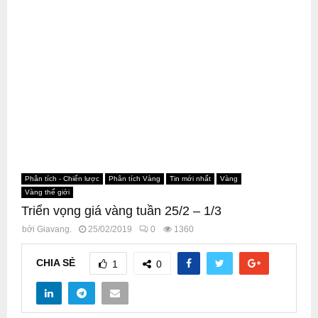
Phân tích - Chiến lược
Phân tích Vàng
Tin mới nhất
Vàng
Vàng thế giới
Triển vọng giá vàng tuần 25/2 – 1/3
bởi
Giavang.
25/02/2019
0
1360
CHIA SẺ
1
0