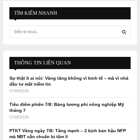
TÌM KIẾM NHANH
S
e
a
S
r
c
E
h
THÔNG TIN LIÊN QUAN
f
A
o
Sự thật ít ai nói: Vàng tăng không vì kinh tế – mà vì nhà
r
R
đầu tư mất niềm tin
:
07/08/2026
C
Tiêu điểm phiên 7/8: Bảng lương phi nông nghiệp Mỹ
H
tháng 7
07/08/2026
PTKT Vàng ngày 7/8: Tăng mạnh – 2 kịch bản hậu NFP
mà NĐT cần chuẩn bị tâm lí