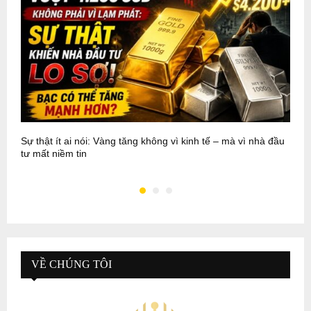
Sự thật ít ai nói: Vàng tăng không vì kinh tế – mà vì nhà đầu
P
tư mất niềm tin
N
VỀ CHÚNG TÔI