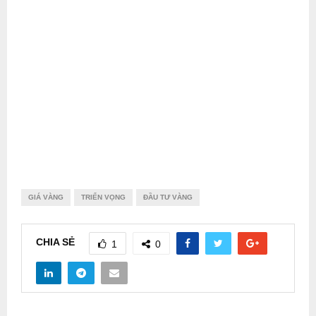
GIÁ VÀNG
TRIỂN VỌNG
ĐẦU TƯ VÀNG
CHIA SẺ
1
0