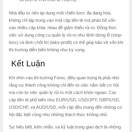
Nhà đầu tư nên áp dụng một chiến lược đa dạng hóa,
không chỉ tập trung vào một cặp tiền tệ mà phân bổ vốn
vào nhiều cặp khác nhau để giảm thiểu rủi ro. Đồng thời,
việc sử dụng công cụ quản lý rủi ro như lệnh dừng lỗ (stop-
loss) và lệnh chốt lời (take-profit) có thể giúp bảo vệ vốn khi
thị trường diễn biến không như kỳ vọng.
Kết Luận
Khi nhìn vào thị trường Forex, điều quan trọng là phải nhớ
rằng sự thành công không chỉ đến từ việc nắm bắt cơ hội
mà còn từ việc quản lý rủi ro một cách khôn ngoan. Các
cặp tiền tệ phổ biến như EUR/USD, USD/JPY, GBP/USD,
USD/CHF, và AUD/USD, mỗi cặp đều mang đến những cơ
hội đặc biệt cũng như những thách thức không nhỏ.
Sự hiểu biết, kiên nhẫn, và kỷ luật trong giao dịch là những