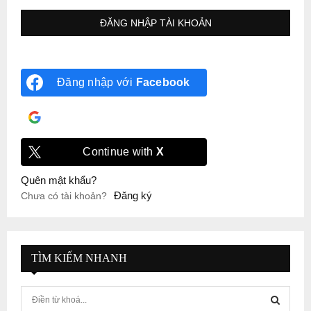
Đăng nhập với
Facebook
Đăng nhập với
Google
Continue with
X
Quên mật khẩu?
Đăng ký
Chưa có tài khoản?
TÌM KIẾM NHANH
S
e