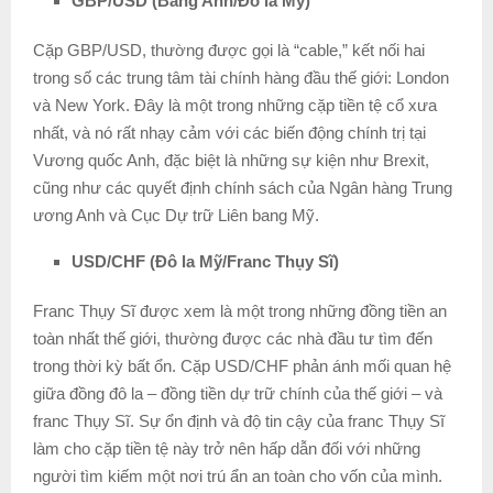
GBP/USD (Bảng Anh/Đô la Mỹ)
Cặp GBP/USD, thường được gọi là “cable,” kết nối hai
trong số các trung tâm tài chính hàng đầu thế giới: London
và New York. Đây là một trong những cặp tiền tệ cổ xưa
nhất, và nó rất nhạy cảm với các biến động chính trị tại
Vương quốc Anh, đặc biệt là những sự kiện như Brexit,
cũng như các quyết định chính sách của Ngân hàng Trung
ương Anh và Cục Dự trữ Liên bang Mỹ.
USD/CHF (Đô la Mỹ/Franc Thụy Sĩ)
Franc Thụy Sĩ được xem là một trong những đồng tiền an
toàn nhất thế giới, thường được các nhà đầu tư tìm đến
trong thời kỳ bất ổn. Cặp USD/CHF phản ánh mối quan hệ
giữa đồng đô la – đồng tiền dự trữ chính của thế giới – và
franc Thụy Sĩ. Sự ổn định và độ tin cậy của franc Thụy Sĩ
làm cho cặp tiền tệ này trở nên hấp dẫn đối với những
người tìm kiếm một nơi trú ẩn an toàn cho vốn của mình.