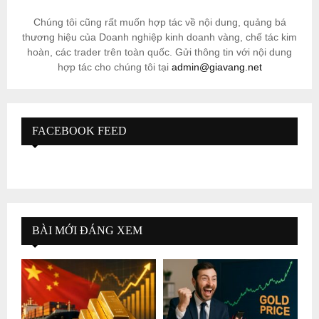
Chúng tôi cũng rất muốn hợp tác về nội dung, quảng bá
thương hiệu của Doanh nghiệp kinh doanh vàng, chế tác kim
hoàn, các trader trên toàn quốc. Gửi thông tin với nội dung
hợp tác cho chúng tôi tại
admin@giavang.net
FACEBOOK FEED
BÀI MỚI ĐÁNG XEM