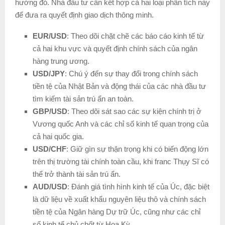
hướng đó. Nhà đầu tư cần kết hợp cả hai loại phân tích này
để đưa ra quyết định giao dịch thông minh.
EUR/USD
: Theo dõi chặt chẽ các báo cáo kinh tế từ
cả hai khu vực và quyết định chính sách của ngân
hàng trung ương.
USD/JPY
: Chú ý đến sự thay đổi trong chính sách
tiền tệ của Nhật Bản và động thái của các nhà đầu tư
tìm kiếm tài sản trú ẩn an toàn.
GBP/USD
: Theo dõi sát sao các sự kiện chính trị ở
Vương quốc Anh và các chỉ số kinh tế quan trọng của
cả hai quốc gia.
USD/CHF
: Giữ gìn sự thận trọng khi có biến động lớn
trên thị trường tài chính toàn cầu, khi franc Thụy Sĩ có
thể trở thành tài sản trú ẩn.
AUD/USD
: Đánh giá tình hình kinh tế của Úc, đặc biệt
là dữ liệu về xuất khẩu nguyên liệu thô và chính sách
tiền tệ của Ngân hàng Dự trữ Úc, cũng như các chỉ
số kinh tế chủ chốt từ Hoa Kỳ.