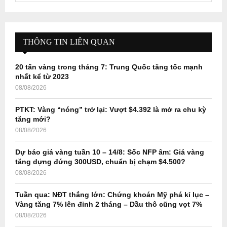
a
S
r
c
E
h
THÔNG TIN LIÊN QUAN
f
A
o
20 tấn vàng trong tháng 7: Trung Quốc tăng tốc mạnh
r
R
nhất kể từ 2023
:
08/08/2026
C
PTKT: Vàng “nóng” trở lại: Vượt $4.392 là mở ra chu kỳ
H
tăng mới?
08/08/2026
Dự báo giá vàng tuần 10 – 14/8: Sốc NFP âm: Giá vàng
tăng dựng đứng 300USD, chuẩn bị chạm $4.500?
08/08/2026
Tuần qua: NĐT thắng lớn: Chứng khoán Mỹ phá kỉ lục –
Vàng tăng 7% lên đỉnh 2 tháng – Dầu thô cũng vọt 7%
08/08/2026