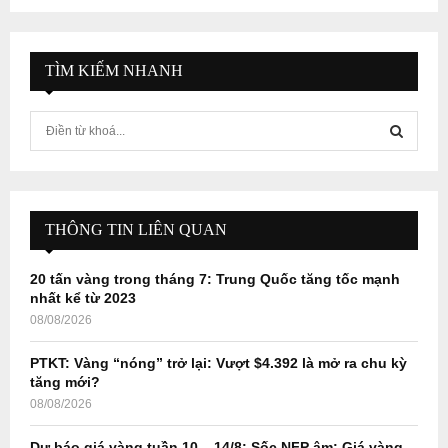
TÌM KIẾM NHANH
S
e
a
S
r
c
E
h
THÔNG TIN LIÊN QUAN
f
A
o
20 tấn vàng trong tháng 7: Trung Quốc tăng tốc mạnh
r
R
nhất kể từ 2023
:
08/08/2026
C
PTKT: Vàng “nóng” trở lại: Vượt $4.392 là mở ra chu kỳ
H
tăng mới?
08/08/2026
Dự báo giá vàng tuần 10 – 14/8: Sốc NFP âm: Giá vàng