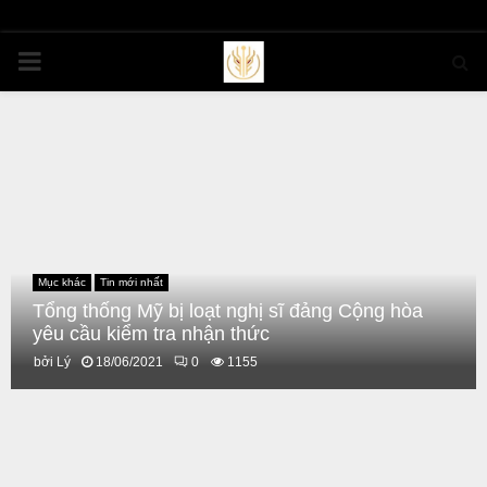
PRIMARY
MENU
Mục khác
Tin mới nhất
Tổng thống Mỹ bị loạt nghị sĩ đảng Cộng hòa
yêu cầu kiểm tra nhận thức
bởi
Lý
18/06/2021
0
1155