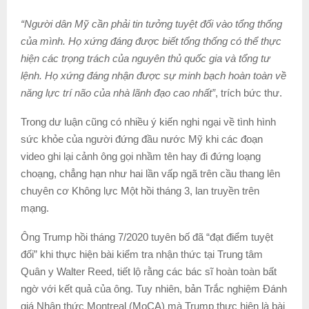
“Người dân Mỹ cần phải tin tưởng tuyệt đối vào tổng thống
của mình. Họ xứng đáng được biết tổng thống có thể thực
hiện các trọng trách của nguyên thủ quốc gia và tổng tư
lệnh. Họ xứng đáng nhận được sự minh bạch hoàn toàn về
năng lực trí não của nhà lãnh đạo cao nhất”
, trích bức thư.
Trong dư luận cũng có nhiều ý kiến nghi ngại về tình hình
sức khỏe của người đứng đầu nước Mỹ khi các đoạn
video ghi lại cảnh ông gọi nhầm tên hay đi đứng loạng
choạng, chẳng hạn như hai lần vấp ngã trên cầu thang lên
chuyên cơ Không lực Một hồi tháng 3, lan truyền trên
mạng.
Ông Trump hồi tháng 7/2020 tuyên bố đã “đạt điểm tuyệt
đối” khi thực hiện bài kiểm tra nhận thức tại Trung tâm
Quân y Walter Reed, tiết lộ rằng các bác sĩ hoàn toàn bất
ngờ với kết quả của ông. Tuy nhiên, bản Trắc nghiệm Đánh
giá Nhận thức Montreal (MoCA) mà Trump thực hiện là bài