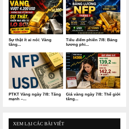
Sự thật ít ai nói: Vàng
Tiêu điểm phiên 7/8: Bảng
tăng...
lương phi...
PTKT Vàng ngày 7/8: Tăng
Giá vàng ngày 7/8: Thế giới
mạnh –...
tăng...
XEM LẠI CÁC BÀI VIẾT