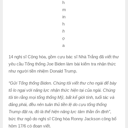
h
m
in
h
h
ọ
a
14 nghị sĩ Cộng hòa, gồm cựu bác sĩ Nhà Trắng đã viết thư
yêu cầu Tổng thống Joe Biden làm bài kiểm tra nhận thức
như người tiền nhiệm Donald Trump.
“Gửi Tổng thống Biden. Chúng tôi viết thư cho ngài để bày
tỏ lo ngại với năng lực nhận thức hiện tại của ngài. Chúng
tôi tin rằng mọi tổng thống Mỹ, bất kể giới tính, tuổi tác và
đảng phái, đều nên tuân thủ tiền lệ do cựu tổng thống
Trump đặt ra, đó là thể hiện năng lực tâm thần ổn định”
,
bức thư ngỏ do nghị sĩ Cộng hòa Ronny Jackson công bố
hôm 17/6 có đoạn viết.