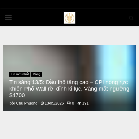
PRIMARY
MENU
Tin mới nhất
Vàng
Tin sáng 13/5: Dầu thô tăng cao – CPI nóng rực
khiến Phố Wall rời đỉnh kỉ lục, Vàng mất ngưỡng
$4700
bởi
Chu Phuong
13/05/2026
0
191