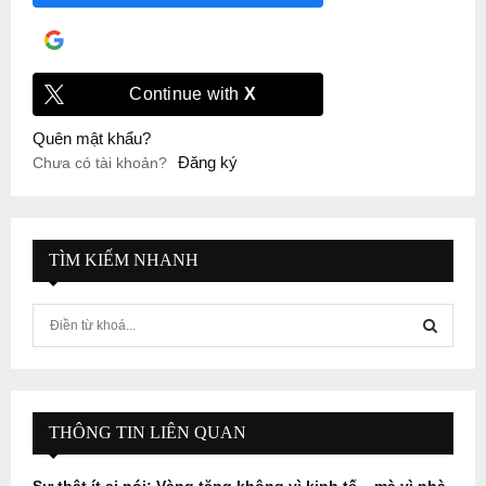
Đăng nhập với
Google
Continue with
X
Quên mật khẩu?
Đăng ký
Chưa có tài khoản?
TÌM KIẾM NHANH
S
e
a
S
r
c
E
h
THÔNG TIN LIÊN QUAN
f
A
o
Sự thật ít ai nói: Vàng tăng không vì kinh tế – mà vì nhà