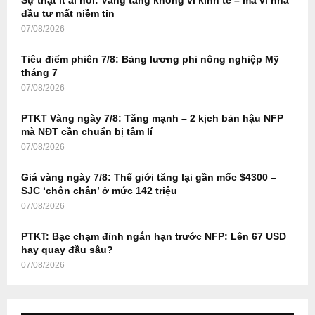
r
R
đầu tư mất niềm tin
:
07/08/2026
C
Tiêu điểm phiên 7/8: Bảng lương phi nông nghiệp Mỹ
H
tháng 7
07/08/2026
PTKT Vàng ngày 7/8: Tăng mạnh – 2 kịch bản hậu NFP
mà NĐT cần chuẩn bị tâm lí
07/08/2026
Giá vàng ngày 7/8: Thế giới tăng lại gần mốc $4300 –
SJC ‘chôn chân’ ở mức 142 triệu
07/08/2026
PTKT: Bạc chạm đỉnh ngắn hạn trước NFP: Lên 67 USD
hay quay đầu sâu?
07/08/2026