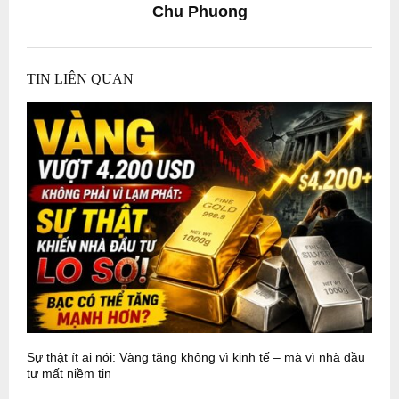
Chu Phuong
TIN LIÊN QUAN
Sự thật ít ai nói: Vàng tăng không vì kinh tế – mà vì nhà đầu
P
tư mất niềm tin
N