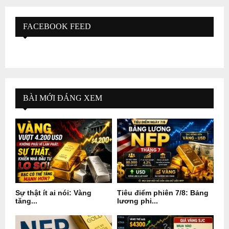
FACEBOOK FEED
BÀI MỚI ĐÁNG XEM
Sự thật ít ai nói: Vàng
Tiêu điểm phiên 7/8: Bảng
tăng...
lương phi...