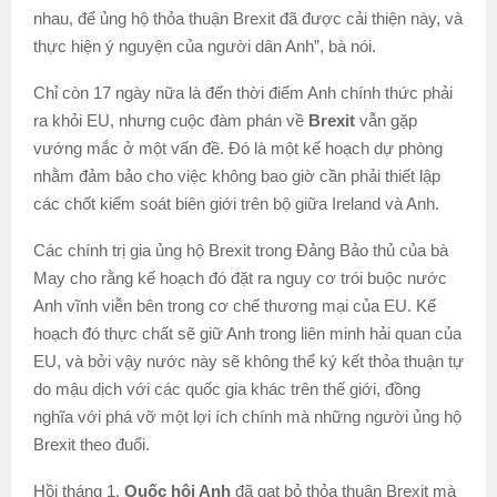
nhau, để ủng hộ thỏa thuận Brexit đã được cải thiện này, và
thực hiện ý nguyện của người dân Anh”, bà nói.
Chỉ còn 17 ngày nữa là đến thời điểm Anh chính thức phải
ra khỏi EU, nhưng cuộc đàm phán về
Brexit
vẫn gặp
vướng mắc ở một vấn đề. Đó là một kế hoạch dự phòng
nhằm đảm bảo cho việc không bao giờ cần phải thiết lập
các chốt kiểm soát biên giới trên bộ giữa Ireland và Anh.
Các chính trị gia ủng hộ Brexit trong Đảng Bảo thủ của bà
May cho rằng kế hoạch đó đặt ra nguy cơ trói buộc nước
Anh vĩnh viễn bên trong cơ chế thương mại của EU. Kế
hoạch đó thực chất sẽ giữ Anh trong liên minh hải quan của
EU, và bởi vậy nước này sẽ không thể ký kết thỏa thuận tự
do mậu dịch với các quốc gia khác trên thế giới, đồng
nghĩa với phá vỡ một lợi ích chính mà những người ủng hộ
Brexit theo đuổi.
Hồi tháng 1,
Quốc hội Anh
đã gạt bỏ thỏa thuận Brexit mà