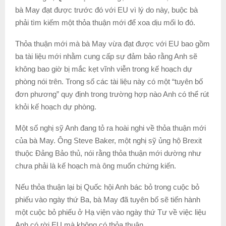
bà May đạt được trước đó với EU vì lý do này, buộc bà
phải tìm kiếm một thỏa thuận mới để xoa dịu mối lo đó.
Thỏa thuận mới mà bà May vừa đạt được với EU bao gồm
ba tài liệu mới nhằm cung cấp sự đảm bảo rằng Anh sẽ
không bao giờ bị mắc kẹt vĩnh viễn trong kế hoạch dự
phòng nói trên. Trong số các tài liệu này có một “tuyên bố
đơn phương” quy định trong trường hợp nào Anh có thể rút
khỏi kế hoạch dự phòng.
Một số nghị sỹ Anh đang tỏ ra hoài nghi về thỏa thuận mới
của bà May. Ông Steve Baker, một nghị sỹ ủng hộ Brexit
thuộc Đảng Bảo thủ, nói rằng thỏa thuận mới dường như
chưa phải là kế hoạch mà ông muốn chứng kiến.
Nếu thỏa thuận lại bị Quốc hội Anh bác bỏ trong cuộc bỏ
phiếu vào ngày thứ Ba, bà May đã tuyên bố sẽ tiến hành
một cuộc bỏ phiếu ở Hạ viện vào ngày thứ Tư về việc liệu
Anh có rời EU mà không có thỏa thuận.