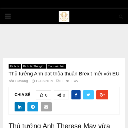
PRIMARY
MENU
Kinh tế
Kinh tế Thế giới
Tin mới nhất
Thủ tướng Anh đạt thỏa thuận Brexit mới với EU
bởi
Giavang.
12/03/2019
0
1145
CHIA SẺ
0
0
Thủ tướng Anh Theresa May vừa