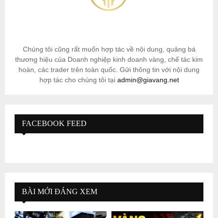
Chúng tôi cũng rất muốn hợp tác về nội dung, quảng bá
thương hiệu của Doanh nghiệp kinh doanh vàng, chế tác kim
hoàn, các trader trên toàn quốc. Gửi thông tin với nội dung
hợp tác cho chúng tôi tại
admin@giavang.net
FACEBOOK FEED
BÀI MỚI ĐÁNG XEM