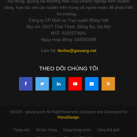
nội dung, quảng bá thương hiệu của Doanh nghiệp kinh doanh
vàng, hợp tác với các trader trên trong và ngoài nước để phát triển
thị trường…
Công ty CP Dịch vụ Trực tuyến Rồng Việt
Địa chỉ: 20/27 Thái Thịnh, Đống Đa, Hà Nội
MST: 0102573641
Ngày hoạt động: 24/03/2008
Liên hệ:
lienhe@giavang.net
THEO DÕI CHÚNG TÔI
@2020 - giavang.net. All Right Reserved. Designed and Developed by
PenciDesign
Trang chủ
Tin tức Vàng
Vàng trong nước
Vàng thế giới