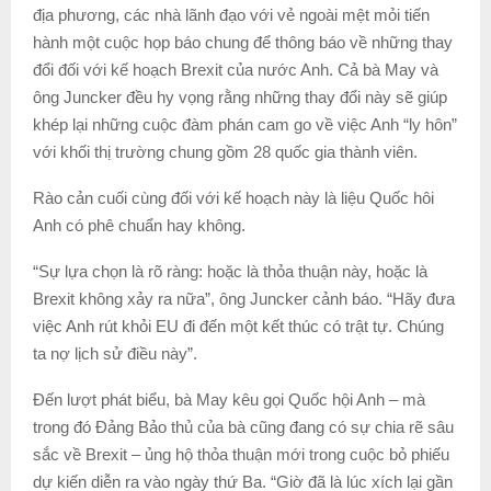
địa phương, các nhà lãnh đạo với vẻ ngoài mệt mỏi tiến
hành một cuộc họp báo chung để thông báo về những thay
đổi đối với kế hoạch Brexit của nước Anh. Cả bà May và
ông Juncker đều hy vọng rằng những thay đổi này sẽ giúp
khép lại những cuộc đàm phán cam go về việc Anh “ly hôn”
với khối thị trường chung gồm 28 quốc gia thành viên.
Rào cản cuối cùng đối với kế hoạch này là liệu Quốc hôi
Anh có phê chuẩn hay không.
“Sự lựa chọn là rõ ràng: hoặc là thỏa thuận này, hoặc là
Brexit không xảy ra nữa”, ông Juncker cảnh báo. “Hãy đưa
việc Anh rút khỏi EU đi đến một kết thúc có trật tự. Chúng
ta nợ lịch sử điều này”.
Đến lượt phát biểu, bà May kêu gọi Quốc hội Anh – mà
trong đó Đảng Bảo thủ của bà cũng đang có sự chia rẽ sâu
sắc về Brexit – ủng hộ thỏa thuận mới trong cuộc bỏ phiếu
dự kiến diễn ra vào ngày thứ Ba. “Giờ đã là lúc xích lại gần