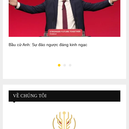
Bầu cử Anh: Sự đảo ngược đáng kinh ngạc
N
q
VỀ CHÚNG TÔI