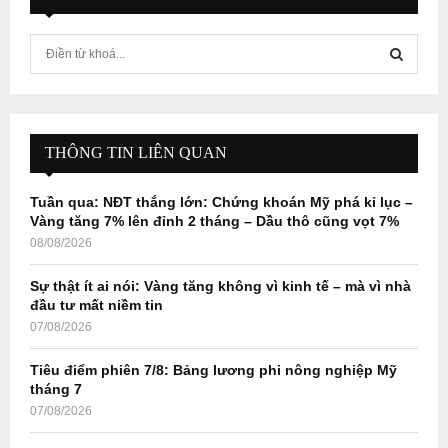
S
e
a
S
r
c
E
h
THÔNG TIN LIÊN QUAN
f
A
o
Tuần qua: NĐT thắng lớn: Chứng khoán Mỹ phá kỉ lục –
r
R
Vàng tăng 7% lên đỉnh 2 tháng – Dầu thô cũng vọt 7%
:
08/08/2026
C
Sự thật ít ai nói: Vàng tăng không vì kinh tế – mà vì nhà
H
đầu tư mất niềm tin
07/08/2026
Tiêu điểm phiên 7/8: Bảng lương phi nông nghiệp Mỹ
tháng 7
07/08/2026