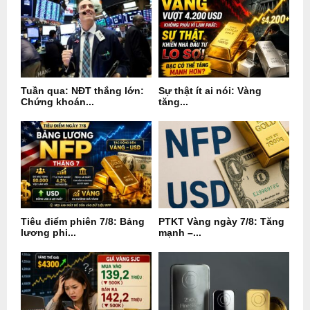
Tuần qua: NĐT thắng lớn:
Sự thật ít ai nói: Vàng
Chứng khoán...
tăng...
Tiêu điểm phiên 7/8: Bảng
PTKT Vàng ngày 7/8: Tăng
lương phi...
mạnh –...