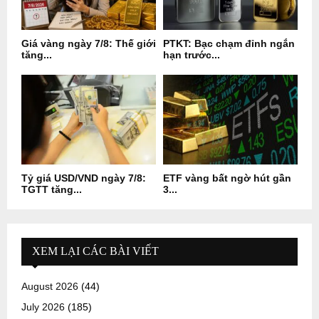
Giá vàng ngày 7/8: Thế giới
PTKT: Bạc chạm đỉnh ngắn
tăng...
hạn trước...
Tỷ giá USD/VND ngày 7/8:
ETF vàng bất ngờ hút gần
TGTT tăng...
3...
XEM LẠI CÁC BÀI VIẾT
August 2026
(44)
July 2026
(185)