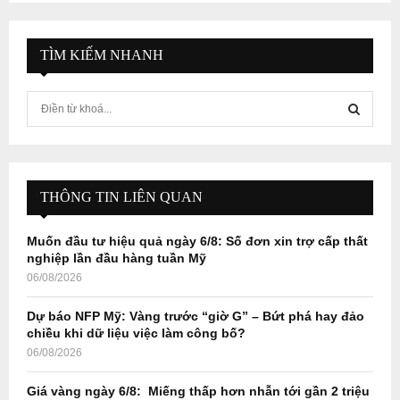
TÌM KIẾM NHANH
S
e
a
S
r
c
E
h
THÔNG TIN LIÊN QUAN
f
A
o
Muốn đầu tư hiệu quả ngày 6/8: Số đơn xin trợ cấp thất
r
R
nghiệp lần đầu hàng tuần Mỹ
:
06/08/2026
C
Dự báo NFP Mỹ: Vàng trước “giờ G” – Bứt phá hay đảo
H
chiều khi dữ liệu việc làm công bố?
06/08/2026
Giá vàng ngày 6/8: Miếng thấp hơn nhẫn tới gần 2 triệu