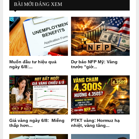
BÀI MỚI ĐÁNG XEM
Muốn đầu tư hiệu quả
Dự báo NFP Mỹ: Vàng
ngày 6/8:...
trước “giờ...
Giá vàng ngày 6/8: Miếng
PTKT vàng: Hormuz hạ
thấp hơn...
nhiệt, vàng tăng...