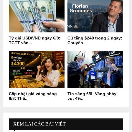
Tỷ giá USD/VND ngày 6/8:
Cú tăng $240 trong 2 ngày:
TGTT vẫn...
Chuyên...
Cập nhật giá vàng sáng
Tin sáng 6/8: Vàng nhảy
6/8: Thế...
vọt 4%...
XEM LẠI CÁC BÀI VIẾT