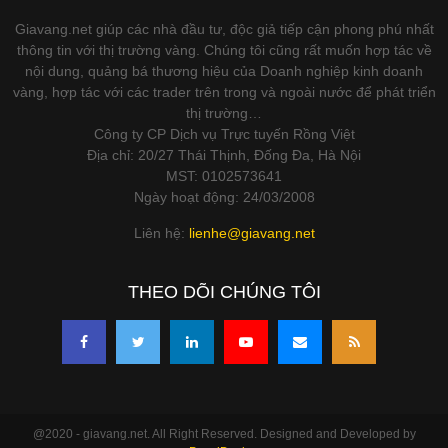
Giavang.net giúp các nhà đầu tư, độc giả tiếp cận phong phú nhất
thông tin với thị trường vàng. Chúng tôi cũng rất muốn hợp tác về
nội dung, quảng bá thương hiệu của Doanh nghiệp kinh doanh
vàng, hợp tác với các trader trên trong và ngoài nước để phát triển
thị trường…
Công ty CP Dịch vụ Trực tuyến Rồng Việt
Địa chỉ: 20/27 Thái Thịnh, Đống Đa, Hà Nội
MST: 0102573641
Ngày hoạt động: 24/03/2008
Liên hệ:
lienhe@giavang.net
THEO DÕI CHÚNG TÔI
@2020 - giavang.net. All Right Reserved. Designed and Developed by