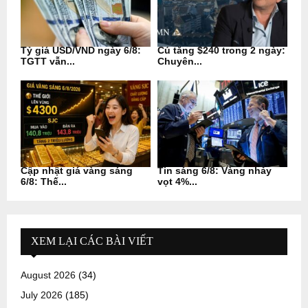
Tỷ giá USD/VND ngày 6/8:
Cú tăng $240 trong 2 ngày:
TGTT vẫn...
Chuyên...
Cập nhật giá vàng sáng
Tin sáng 6/8: Vàng nhảy
6/8: Thế...
vọt 4%...
XEM LẠI CÁC BÀI VIẾT
August 2026
(34)
July 2026
(185)