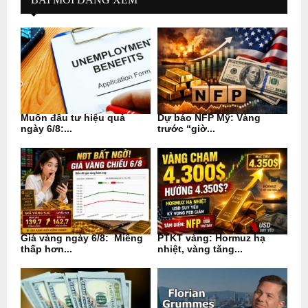
Muốn đầu tư hiệu quả
Dự báo NFP Mỹ: Vàng
ngày 6/8:...
trước “giờ...
Giá vàng ngày 6/8: Miếng
PTKT vàng: Hormuz hạ
thấp hơn...
nhiệt, vàng tăng...