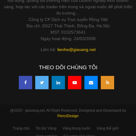
nội dung, quảng bá thương hiệu của Doanh nghiệp kinh doanh
vàng, hợp tác với các trader trên trong và ngoài nước để phát triển
thị trường…
Công ty CP Dịch vụ Trực tuyến Rồng Việt
Địa chỉ: 20/27 Thái Thịnh, Đống Đa, Hà Nội
MST: 0102573641
Ngày hoạt động: 24/03/2008
Liên hệ:
lienhe@giavang.net
THEO DÕI CHÚNG TÔI
@2020 - giavang.net. All Right Reserved. Designed and Developed by
PenciDesign
Trang chủ
Tin tức Vàng
Vàng trong nước
Vàng thế giới