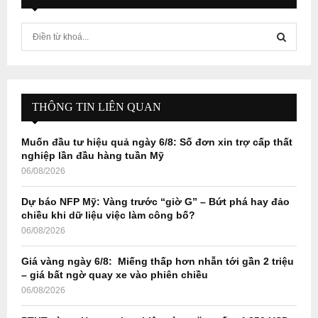
S
e
a
S
r
c
E
h
THÔNG TIN LIÊN QUAN
f
A
o
Muốn đầu tư hiệu quả ngày 6/8: Số đơn xin trợ cấp thất
r
R
nghiệp lần đầu hàng tuần Mỹ
:
06/08/2026
C
Dự báo NFP Mỹ: Vàng trước “giờ G” – Bứt phá hay đảo
H
chiều khi dữ liệu việc làm công bố?
06/08/2026
Giá vàng ngày 6/8: Miếng thấp hơn nhẫn tới gần 2 triệu
– giá bất ngờ quay xe vào phiên chiều
06/08/2026