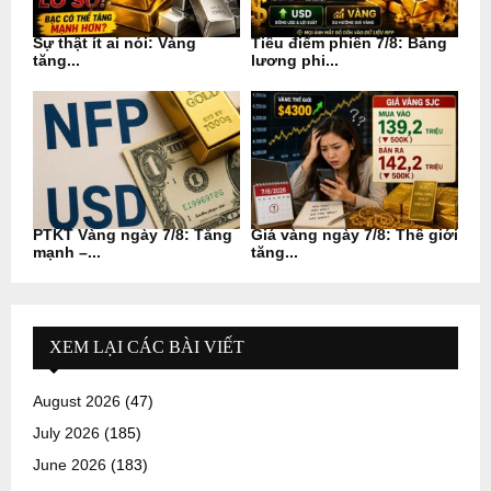
Sự thật ít ai nói: Vàng
Tiêu điểm phiên 7/8: Bảng
tăng...
lương phi...
PTKT Vàng ngày 7/8: Tăng
Giá vàng ngày 7/8: Thế giới
mạnh –...
tăng...
XEM LẠI CÁC BÀI VIẾT
August 2026
(47)
July 2026
(185)
June 2026
(183)