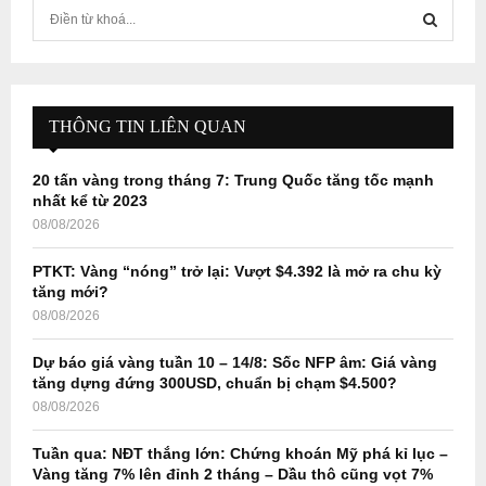
S
e
a
S
r
c
E
h
THÔNG TIN LIÊN QUAN
f
A
o
20 tấn vàng trong tháng 7: Trung Quốc tăng tốc mạnh
r
R
nhất kể từ 2023
:
08/08/2026
C
PTKT: Vàng “nóng” trở lại: Vượt $4.392 là mở ra chu kỳ
H
tăng mới?
08/08/2026
Dự báo giá vàng tuần 10 – 14/8: Sốc NFP âm: Giá vàng
tăng dựng đứng 300USD, chuẩn bị chạm $4.500?
08/08/2026
Tuần qua: NĐT thắng lớn: Chứng khoán Mỹ phá kỉ lục –
Vàng tăng 7% lên đỉnh 2 tháng – Dầu thô cũng vọt 7%