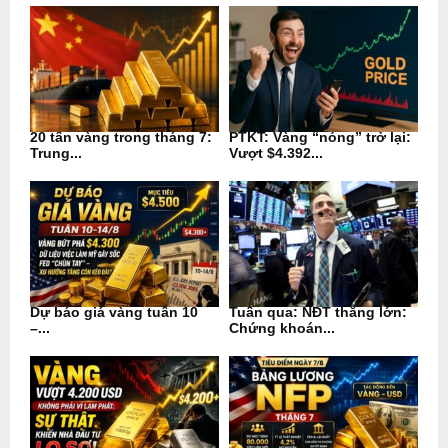
20 tấn vàng trong tháng 7:
PTKT: Vàng “nóng” trở lại:
Trung...
Vượt $4.392...
Dự báo giá vàng tuần 10
Tuần qua: NĐT thắng lớn:
–...
Chứng khoán...