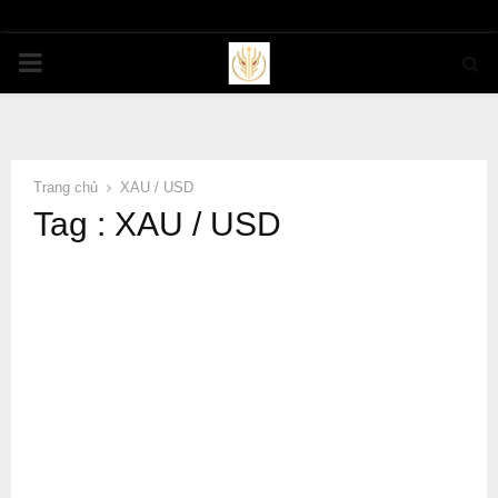
PRIMARY
MENU
Trang chủ
XAU / USD
Tag : XAU / USD