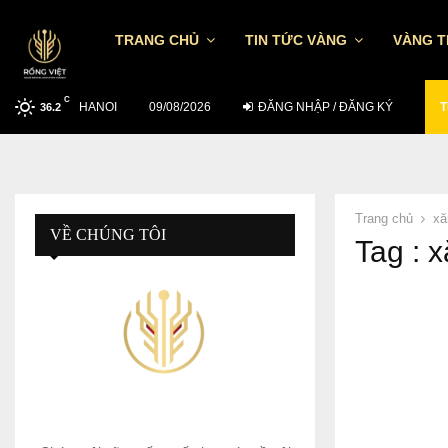
TRANG CHỦ
TIN TỨC VÀNG
VÀNG 
C
HANOI
TỶ GIÁ USD/VND NGÀY 7/8: TGTT TĂNG…
09/08/2026
ĐĂNG NHẬP / ĐĂNG KÝ
T
36.2
Trang chủ
xă
VỀ CHÚNG TÔI
Tag : 