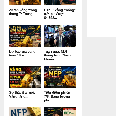
20 tấn vàng trong
PTKT: Vàng “nóng”
tháng 7: Trung...
trở lại: Vượt
$4.392...
Dự báo giá vàng
Tuần qua: NĐT
tuần 10 –...
thắng lớn: Chứng
khoán...
Sự thật ít ai nói:
Tiêu điểm phiên
Vàng tăng...
7/8: Bảng lương
phi...