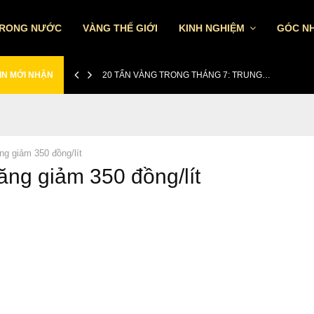
TRONG NƯỚC
VÀNG THẾ GIỚI
KINH NGHIỆM
GÓC NH
IN MỚI NHẬN
20 TẤN VÀNG TRONG THÁNG 7: TRUNG…
ng giảm 350 đồng/lít
xăng giảm 350 đồng/lít