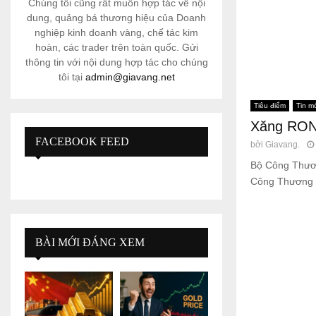
Chúng tôi cũng rất muốn hợp tác về nội
dung, quảng bá thương hiệu của Doanh
nghiệp kinh doanh vàng, chế tác kim
hoàn, các trader trên toàn quốc. Gửi
thông tin với nội dung hợp tác cho chúng
tôi tại
admin@giavang.net
Tiêu điểm
Tin m
Xăng RON9
FACEBOOK FEED
bởi
Giavang.
Bộ Công Thương
Công Thương q
BÀI MỚI ĐÁNG XEM