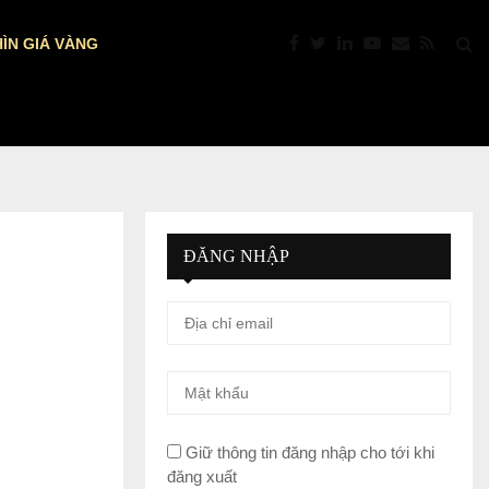
ÌN GIÁ VÀNG
PTKT: VÀNG “NÓNG” TRỞ LẠI: VƯỢT $4.39
ĐĂNG NHẬP
Giữ thông tin đăng nhập cho tới khi
đăng xuất