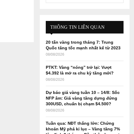
e
a
S
r
c
E
h
THÔNG TIN LIÊN QUAN
f
A
o
20 tấn vàng trong tháng 7: Trung
r
R
Quốc tăng tốc mạnh nhất kể từ 2023
:
08/08/2026
C
PTKT: Vàng “nóng” trở lại: Vượt
H
$4.392 là mở ra chu kỳ tăng mới?
08/08/2026
Dự báo giá vàng tuần 10 – 14/8: Sốc
NFP âm: Giá vàng tăng dựng đứng
300USD, chuẩn bị chạm $4.500?
08/08/2026
Tuần qua: NĐT thắng lớn: Chứng
khoán Mỹ phá kỉ lục – Vàng tăng 7%