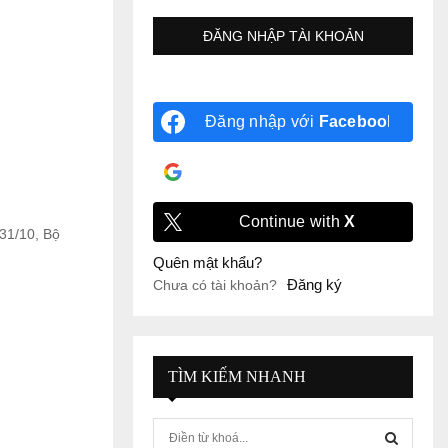
Đăng nhập với
Facebook
Đăng nhập với
Google
Continue with
X
 31/10, Bộ
Quên mật khẩu?
Đăng ký
Chưa có tài khoản?
TÌM KIẾM NHANH
S