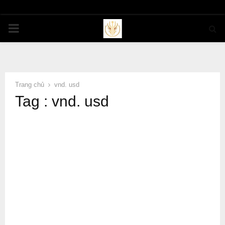
PRIMARY
MENU
Trang chủ
vnd. usd
Tag : vnd. usd