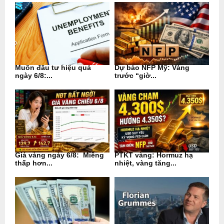
Muốn đầu tư hiệu quả
Dự báo NFP Mỹ: Vàng
ngày 6/8:...
trước “giờ...
Giá vàng ngày 6/8: Miếng
PTKT vàng: Hormuz hạ
thấp hơn...
nhiệt, vàng tăng...