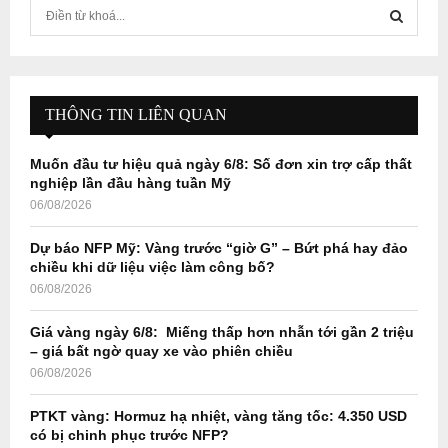
S
e
a
S
r
c
E
h
THÔNG TIN LIÊN QUAN
f
A
o
Muốn đầu tư hiệu quả ngày 6/8: Số đơn xin trợ cấp thất
r
R
nghiệp lần đầu hàng tuần Mỹ
:
06/08/2026
C
Dự báo NFP Mỹ: Vàng trước “giờ G” – Bứt phá hay đảo
H
chiều khi dữ liệu việc làm công bố?
06/08/2026
Giá vàng ngày 6/8: Miếng thấp hơn nhẫn tới gần 2 triệu
– giá bất ngờ quay xe vào phiên chiều
06/08/2026
PTKT vàng: Hormuz hạ nhiệt, vàng tăng tốc: 4.350 USD
có bị chinh phục trước NFP?