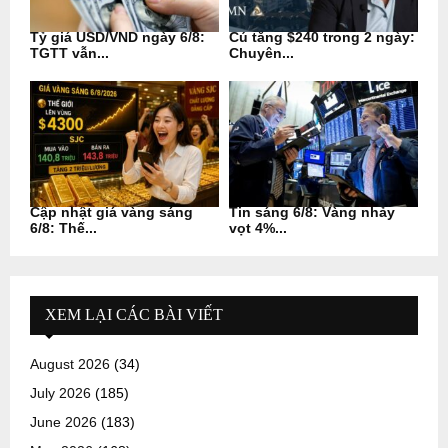
Tỷ giá USD/VND ngày 6/8:
Cú tăng $240 trong 2 ngày:
TGTT vẫn...
Chuyên...
Cập nhật giá vàng sáng
Tin sáng 6/8: Vàng nhảy
6/8: Thế...
vọt 4%...
XEM LẠI CÁC BÀI VIẾT
August 2026
(34)
July 2026
(185)
June 2026
(183)