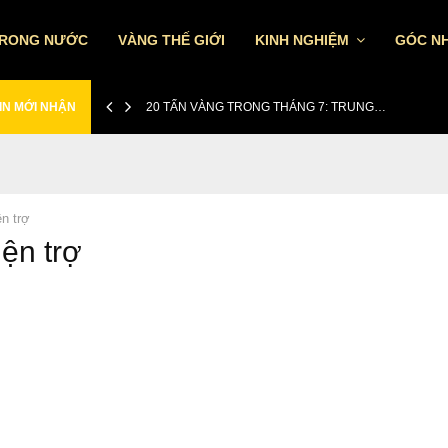
TRONG NƯỚC
VÀNG THẾ GIỚI
KINH NGHIỆM
GÓC NH
IN MỚI NHẬN
20 TẤN VÀNG TRONG THÁNG 7: TRUNG…
ện trợ
iện trợ