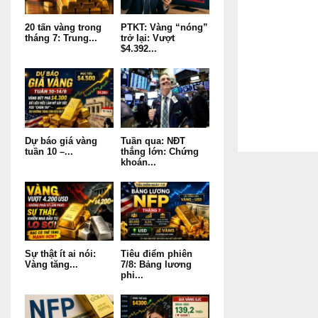
20 tấn vàng trong
PTKT: Vàng “nóng”
tháng 7: Trung...
trở lại: Vượt
$4.392...
Dự báo giá vàng
Tuần qua: NĐT
tuần 10 –...
thắng lớn: Chứng
khoán...
Sự thật ít ai nói:
Tiêu điểm phiên
Vàng tăng...
7/8: Bảng lương
phi...