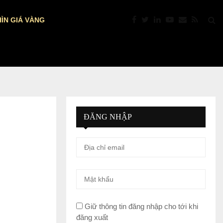
ÌN GIÁ VÀNG
PTKT: VÀNG “NÓNG” TRỞ LẠI: VƯỢT $4.39
ĐĂNG NHẬP
Giữ thông tin đăng nhập cho tới khi
đăng xuất