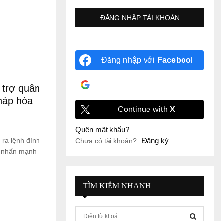
Đăng nhập với
Facebook
Đăng nhập với
Google
 trợ quân
pháp hòa
Continue with
X
Quên mật khẩu?
ra lệnh đình
Đăng ký
Chưa có tài khoản?
e, nhấn mạnh
TÌM KIẾM NHANH
S