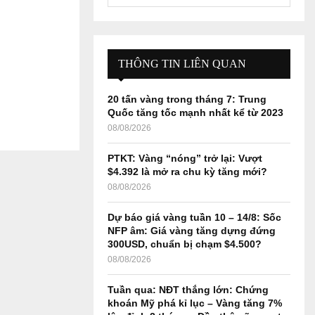
e
a
S
r
c
E
h
THÔNG TIN LIÊN QUAN
f
A
o
20 tấn vàng trong tháng 7: Trung
r
R
Quốc tăng tốc mạnh nhất kể từ 2023
:
08/08/2026
C
PTKT: Vàng “nóng” trở lại: Vượt
H
$4.392 là mở ra chu kỳ tăng mới?
08/08/2026
Dự báo giá vàng tuần 10 – 14/8: Sốc
NFP âm: Giá vàng tăng dựng đứng
300USD, chuẩn bị chạm $4.500?
08/08/2026
Tuần qua: NĐT thắng lớn: Chứng
khoán Mỹ phá kỉ lục – Vàng tăng 7%