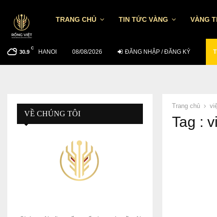
TRANG CHỦ
TIN TỨC VÀNG
VÀNG 
C
HANOI
TỶ GIÁ USD/VND NGÀY 7/8: TGTT TĂNG…
08/08/2026
ĐĂNG NHẬP / ĐĂNG KÝ
T
30.9
Trang chủ
vi
VỀ CHÚNG TÔI
Tag : v