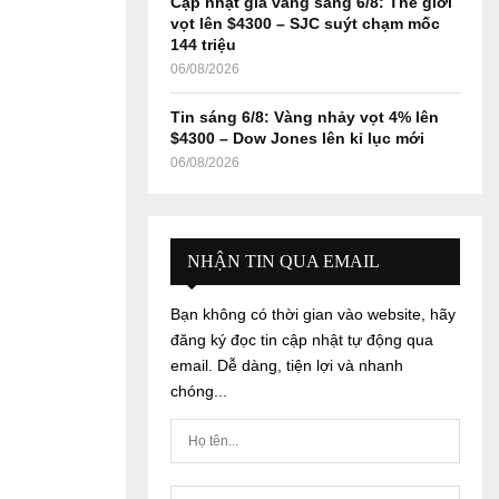
Cập nhật giá vàng sáng 6/8: Thế giới
vọt lên $4300 – SJC suýt chạm mốc
144 triệu
06/08/2026
Tin sáng 6/8: Vàng nhảy vọt 4% lên
$4300 – Dow Jones lên kỉ lục mới
06/08/2026
NHẬN TIN QUA EMAIL
Bạn không có thời gian vào website, hãy
đăng ký đọc tin cập nhật tự động qua
email. Dễ dàng, tiện lợi và nhanh
chóng...