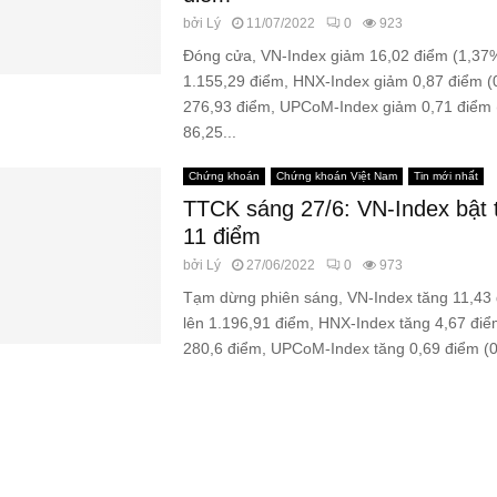
bởi
Lý
11/07/2022
0
923
Đóng cửa, VN-Index giảm 16,02 điểm (1,37
1.155,29 điểm, HNX-Index giảm 0,87 điểm (
276,93 điểm, UPCoM-Index giảm 0,71 điểm 
86,25...
Chứng khoán
Chứng khoán Việt Nam
Tin mới nhất
TTCK sáng 27/6: VN-Index bật 
11 điểm
bởi
Lý
27/06/2022
0
973
Tạm dừng phiên sáng, VN-Index tăng 11,43
lên 1.196,91 điểm, HNX-Index tăng 4,67 điể
280,6 điểm, UPCoM-Index tăng 0,69 điểm (0