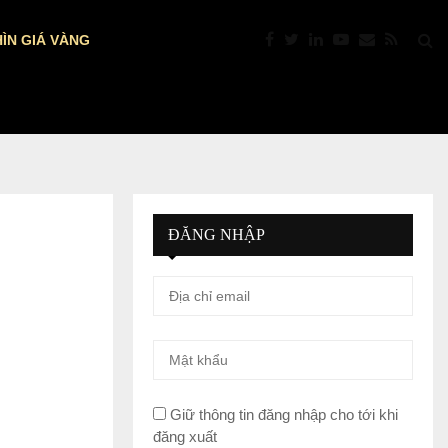
ÌN GIÁ VÀNG
TỶ GIÁ USD/VND NGÀY 6/8: TGTT VẪN…
ĐĂNG NHẬP
Giữ thông tin đăng nhập cho tới khi
đăng xuất