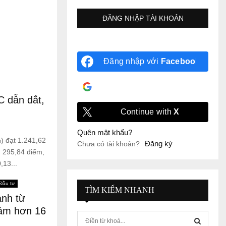
Đăng nhập với
Facebook
Đăng nhập với
Google
 dẫn dắt,
Continue with
X
Quên mật khẩu?
) đạt 1.241,62
Đăng ký
Chưa có tài khoản?
n 295,84 điểm,
,13...
Đầu tư
TÌM KIẾM NHANH
ạnh từ
iảm hơn 16
S