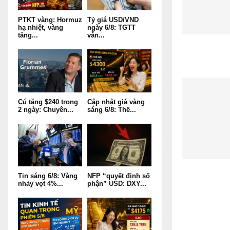
PTKT vàng: Hormuz
Tỷ giá USD/VND
hạ nhiệt, vàng
ngày 6/8: TGTT
tăng...
vẫn...
Cú tăng $240 trong
Cập nhật giá vàng
2 ngày: Chuyên...
sáng 6/8: Thế...
Tin sáng 6/8: Vàng
NFP “quyết định số
nhảy vọt 4%...
phận” USD: DXY...