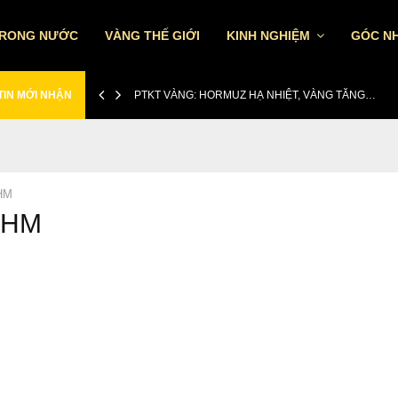
TRONG NƯỚC
VÀNG THẾ GIỚI
KINH NGHIỆM
GÓC NH
TIN MỚI NHẬN
PTKT VÀNG: HORMUZ HẠ NHIỆT, VÀNG TĂNG…
HM
 VHM