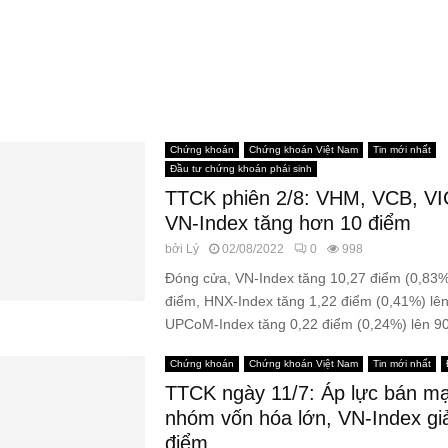
Chứng khoán
Chứng khoán Việt Nam
Tin mới nhất
Đầu tư chứng khoán phái sinh
TTCK phiên 2/8: VHM, VCB, VIC
VN-Index tăng hơn 10 điểm
bởi
Lý
02/08/2022
0
998
Đóng cửa, VN-Index tăng 10,27 điểm (0,83%
điểm, HNX-Index tăng 1,22 điểm (0,41%) lê
UPCoM-Index tăng 0,22 điểm (0,24%) lên 90
Chứng khoán
Chứng khoán Việt Nam
Tin mới nhất
TTCK ngày 11/7: Áp lực bán m
nhóm vốn hóa lớn, VN-Index g
điểm