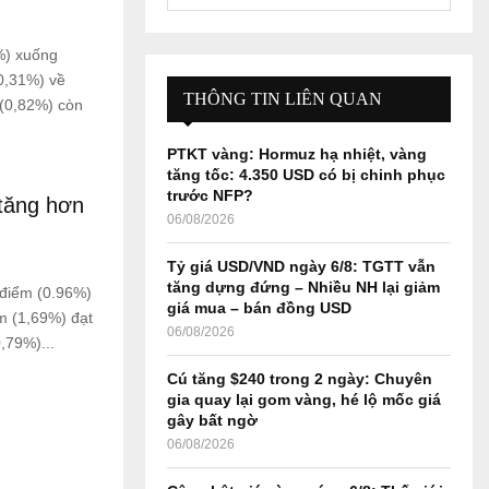
e
a
S
r
%) xuống
c
E
0,31%) về
h
THÔNG TIN LIÊN QUAN
(0,82%) còn
f
A
o
PTKT vàng: Hormuz hạ nhiệt, vàng
r
R
tăng tốc: 4.350 USD có bị chinh phục
:
trước NFP?
tăng hơn
C
06/08/2026
H
Tỷ giá USD/VND ngày 6/8: TGTT vẫn
tăng dựng đứng – Nhiều NH lại giảm
 điểm (0.96%)
giá mua – bán đồng USD
m (1,69%) đạt
06/08/2026
,79%)...
Cú tăng $240 trong 2 ngày: Chuyên
gia quay lại gom vàng, hé lộ mốc giá
gây bất ngờ
06/08/2026