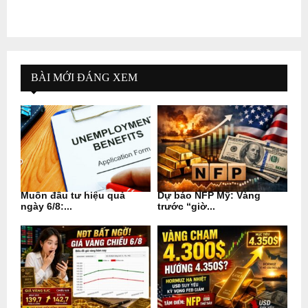
BÀI MỚI ĐÁNG XEM
Muốn đầu tư hiệu quả
Dự báo NFP Mỹ: Vàng
ngày 6/8:...
trước “giờ...