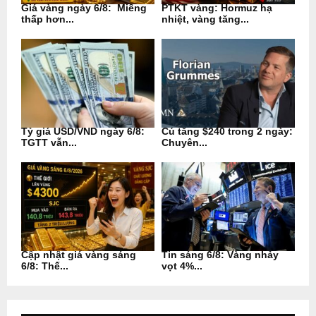
Giá vàng ngày 6/8: Miếng
PTKT vàng: Hormuz hạ
thấp hơn...
nhiệt, vàng tăng...
Tỷ giá USD/VND ngày 6/8:
Cú tăng $240 trong 2 ngày:
TGTT vẫn...
Chuyên...
Cập nhật giá vàng sáng
Tin sáng 6/8: Vàng nhảy
6/8: Thế...
vọt 4%...