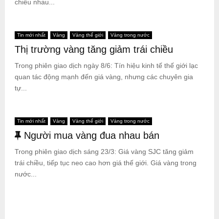
chiều nhau...
Tin mới nhất
Vàng
Vàng thế giới
Vàng trong nước
Thị trường vàng tăng giảm trái chiều
Trong phiên giao dịch ngày 8/6: Tín hiệu kinh tế thế giới lạc
quan tác động mạnh đến giá vàng, nhưng các chuyên gia
tự...
Tin mới nhất
Vàng
Vàng thế giới
Vàng trong nước
N
Người mua vàng đua nhau bán
ổ
Trong phiên giao dịch sáng 23/3: Giá vàng SJC tăng giảm
i
trái chiều, tiếp tục neo cao hơn giá thế giới. Giá vàng trong
b
nước...
ậ
t