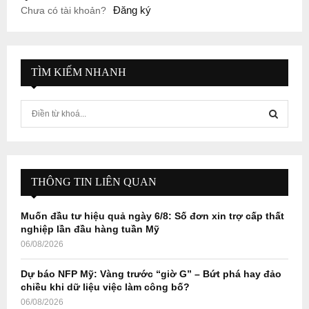
Đăng ký
Chưa có tài khoản?
TÌM KIẾM NHANH
S
e
a
S
r
c
E
h
THÔNG TIN LIÊN QUAN
f
A
o
Muốn đầu tư hiệu quả ngày 6/8: Số đơn xin trợ cấp thất
r
R
nghiệp lần đầu hàng tuần Mỹ
:
06/08/2026
C
Dự báo NFP Mỹ: Vàng trước “giờ G” – Bứt phá hay đảo
H
chiều khi dữ liệu việc làm công bố?
06/08/2026