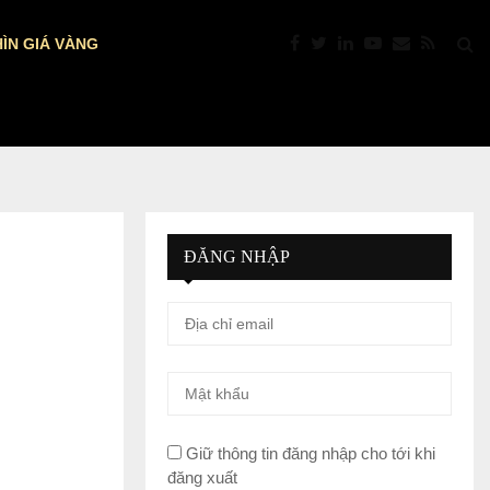
ÌN GIÁ VÀNG
DỰ BÁO NFP MỸ: VÀNG TRƯỚC “GIỜ…
ĐĂNG NHẬP
Giữ thông tin đăng nhập cho tới khi
đăng xuất