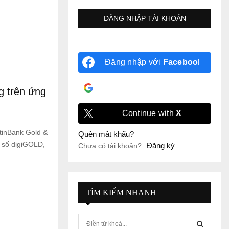
Đăng nhập với
Facebook
Đăng nhập với
Google
g trên ứng
Continue with
X
tinBank Gold &
Quên mật khẩu?
h số digiGOLD,
Đăng ký
Chưa có tài khoản?
TÌM KIẾM NHANH
S