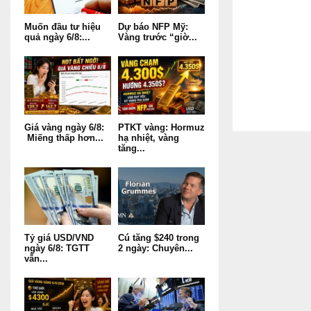
Muốn đầu tư hiệu
Dự báo NFP Mỹ:
quả ngày 6/8:...
Vàng trước “giờ...
Giá vàng ngày 6/8:
PTKT vàng: Hormuz
Miếng thấp hơn...
hạ nhiệt, vàng
tăng...
Tỷ giá USD/VND
Cú tăng $240 trong
ngày 6/8: TGTT
2 ngày: Chuyên...
vẫn...