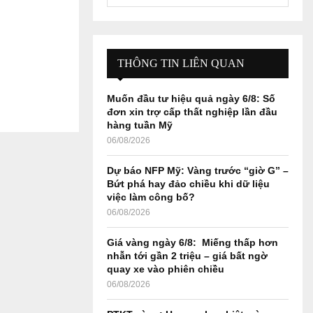
e
a
S
r
c
E
h
THÔNG TIN LIÊN QUAN
f
A
o
Muốn đầu tư hiệu quả ngày 6/8: Số
r
R
đơn xin trợ cấp thất nghiệp lần đầu
:
hàng tuần Mỹ
C
06/08/2026
H
Dự báo NFP Mỹ: Vàng trước “giờ G” –
Bứt phá hay đảo chiều khi dữ liệu
việc làm công bố?
06/08/2026
Giá vàng ngày 6/8: Miếng thấp hơn
nhẫn tới gần 2 triệu – giá bất ngờ
quay xe vào phiên chiều
06/08/2026