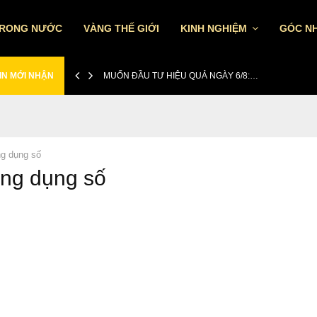
TRONG NƯỚC
VÀNG THẾ GIỚI
KINH NGHIỆM
GÓC NH
IN MỚI NHẬN
MUỐN ĐẦU TƯ HIỆU QUẢ NGÀY 6/8:…
g dụng số
ứng dụng số