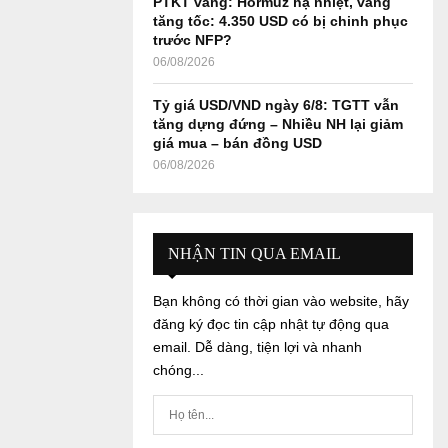
PTKT vàng: Hormuz hạ nhiệt, vàng
tăng tốc: 4.350 USD có bị chinh phục
trước NFP?
06/08/2026
Tỷ giá USD/VND ngày 6/8: TGTT vẫn
tăng dựng đứng – Nhiều NH lại giảm
giá mua – bán đồng USD
06/08/2026
NHẬN TIN QUA EMAIL
Bạn không có thời gian vào website, hãy
đăng ký đọc tin cập nhật tự động qua
email. Dễ dàng, tiện lợi và nhanh
chóng...