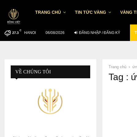
TRANG CHỦ
TIN TỨC VÀNG
VÀNG 
C
HANOI
MUỐN ĐẦU TƯ HIỆU QUẢ NGÀY 5/8…
06/08/2026
ĐĂNG NHẬP / ĐĂNG KÝ
T
27.3
Trang chủ
ứn
VỀ CHÚNG TÔI
Tag : 