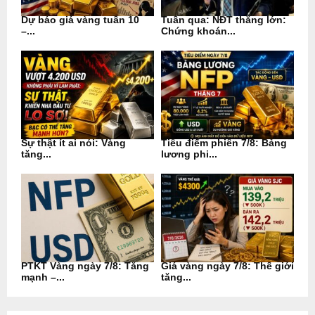
Dự báo giá vàng tuần 10
Tuần qua: NĐT thắng lớn:
–...
Chứng khoán...
Sự thật ít ai nói: Vàng
Tiêu điểm phiên 7/8: Bảng
tăng...
lương phi...
PTKT Vàng ngày 7/8: Tăng
Giá vàng ngày 7/8: Thế giới
mạnh –...
tăng...