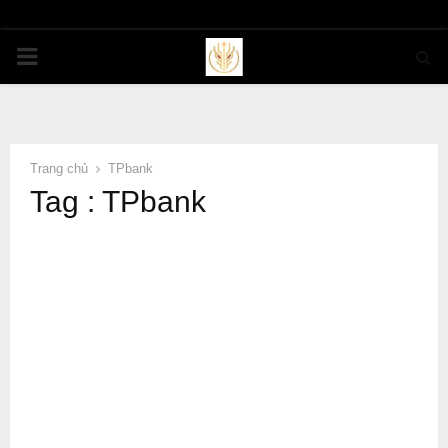
PRIMARY
MENU
Trang chủ
TPbank
Tag : TPbank