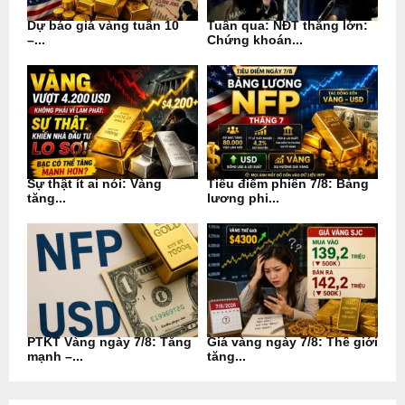
Dự báo giá vàng tuần 10
Tuần qua: NĐT thắng lớn:
–...
Chứng khoán...
Sự thật ít ai nói: Vàng
Tiêu điểm phiên 7/8: Bảng
tăng...
lương phi...
PTKT Vàng ngày 7/8: Tăng
Giá vàng ngày 7/8: Thế giới
mạnh –...
tăng...