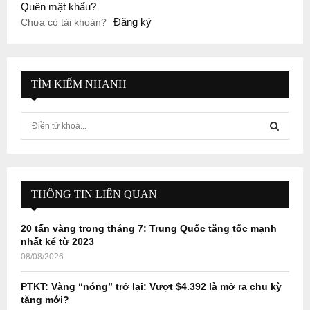
Quên mật khẩu?
Đăng ký
Chưa có tài khoản?
TÌM KIẾM NHANH
S
e
a
S
r
c
E
h
THÔNG TIN LIÊN QUAN
f
A
o
20 tấn vàng trong tháng 7: Trung Quốc tăng tốc mạnh
r
R
nhất kể từ 2023
:
08/08/2026
C
PTKT: Vàng “nóng” trở lại: Vượt $4.392 là mở ra chu kỳ
H
tăng mới?