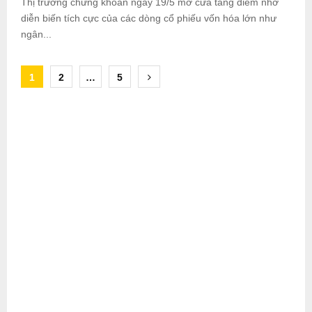
Thị trường chứng khoán ngày 19/5 mở cửa tăng điểm nhờ
diễn biến tích cực của các dòng cổ phiếu vốn hóa lớn như
ngân...
Posts
1
2
…
5
pagination