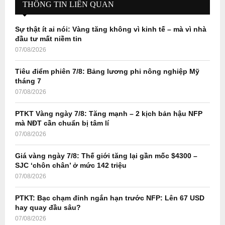
h
THÔNG TIN LIÊN QUAN
f
A
o
Sự thật ít ai nói: Vàng tăng không vì kinh tế – mà vì nhà
r
R
đầu tư mất niềm tin
:
07/08/2026
C
Tiêu điểm phiên 7/8: Bảng lương phi nông nghiệp Mỹ
H
tháng 7
07/08/2026
PTKT Vàng ngày 7/8: Tăng mạnh – 2 kịch bản hậu NFP
mà NĐT cần chuẩn bị tâm lí
07/08/2026
Giá vàng ngày 7/8: Thế giới tăng lại gần mốc $4300 –
SJC ‘chôn chân’ ở mức 142 triệu
07/08/2026
PTKT: Bạc chạm đỉnh ngắn hạn trước NFP: Lên 67 USD
hay quay đầu sâu?
07/08/2026