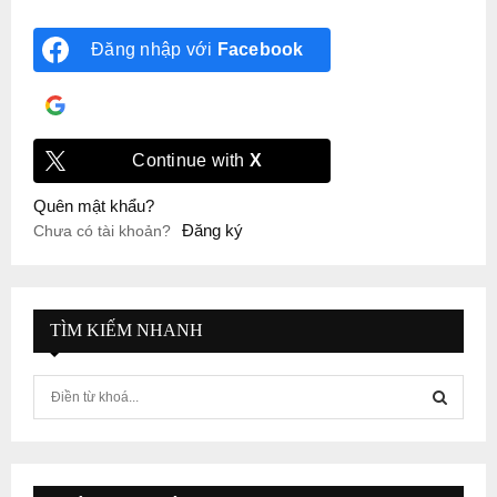
Đăng nhập với
Facebook
Đăng nhập với
Google
Continue with
X
Quên mật khẩu?
Đăng ký
Chưa có tài khoản?
TÌM KIẾM NHANH
S
e
a
S
r
c
E