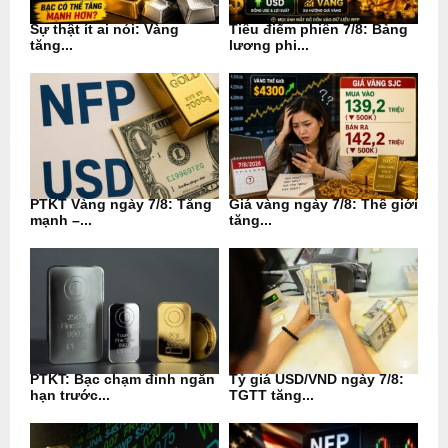
Sự thật ít ai nói: Vàng
Tiêu điểm phiên 7/8: Bảng
tăng...
lương phi...
PTKT Vàng ngày 7/8: Tăng
Giá vàng ngày 7/8: Thế giới
mạnh –...
tăng...
PTKT: Bạc chạm đỉnh ngắn
Tỷ giá USD/VND ngày 7/8:
hạn trước...
TGTT tăng...