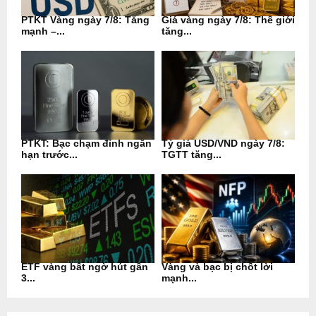
PTKT Vàng ngày 7/8: Tăng
Giá vàng ngày 7/8: Thế giới
mạnh –...
tăng...
PTKT: Bạc chạm đỉnh ngắn
Tỷ giá USD/VND ngày 7/8:
hạn trước...
TGTT tăng...
ETF vàng bất ngờ hút gần
Vàng và bạc bị chốt lời
3...
mạnh...