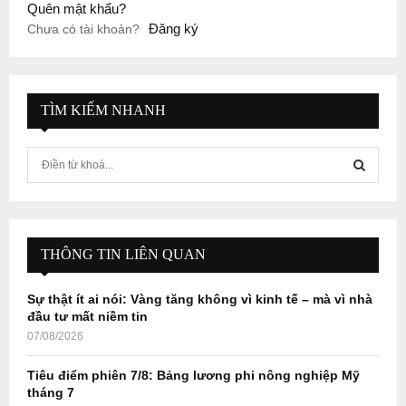
Quên mật khẩu?
Đăng ký
Chưa có tài khoản?
TÌM KIẾM NHANH
S
e
a
S
r
c
E
h
THÔNG TIN LIÊN QUAN
f
A
o
Sự thật ít ai nói: Vàng tăng không vì kinh tế – mà vì nhà
r
R
đầu tư mất niềm tin
:
07/08/2026
C
Tiêu điểm phiên 7/8: Bảng lương phi nông nghiệp Mỹ
H
tháng 7