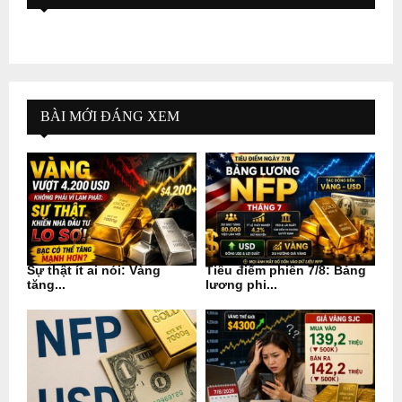
BÀI MỚI ĐÁNG XEM
Sự thật ít ai nói: Vàng
Tiêu điểm phiên 7/8: Bảng
tăng...
lương phi...