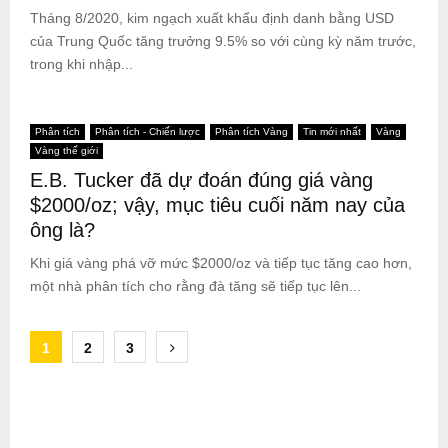
Tháng 8/2020, kim ngạch xuất khẩu định danh bằng USD
của Trung Quốc tăng trưởng 9.5% so với cùng kỳ năm trước,
trong khi nhập...
Phân tích
Phân tích - Chiến lược
Phân tích Vàng
Tin mới nhất
Vàng
Vàng thế giới
E.B. Tucker đã dự đoán đúng giá vàng
$2000/oz; vậy, mục tiêu cuối năm nay của
ông là?
Khi giá vàng phá vỡ mức $2000/oz và tiếp tục tăng cao hơn,
một nhà phân tích cho rằng đà tăng sẽ tiếp tục lên...
Posts
1
2
3
pagination