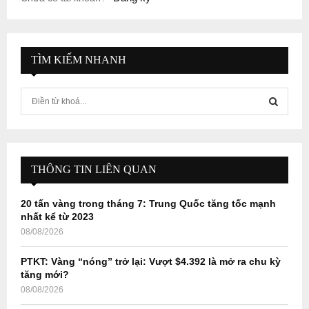
TÌM KIẾM NHANH
S
e
a
S
r
c
E
h
THÔNG TIN LIÊN QUAN
f
A
o
20 tấn vàng trong tháng 7: Trung Quốc tăng tốc mạnh
r
R
nhất kể từ 2023
:
08/08/2026
C
PTKT: Vàng “nóng” trở lại: Vượt $4.392 là mở ra chu kỳ
H
tăng mới?
08/08/2026