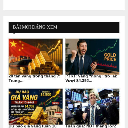
BÀI MỚI ĐÁNG XEM
20 tấn vàng trong tháng 7:
PTKT: Vàng “nóng” trở lại:
Trung...
Vượt $4.392...
Dự báo giá vàng tuần 10
Tuần qua: NĐT thắng lớn: