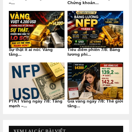
–...
Chứng khoán...
Sự thật ít ai nói: Vàng
Tiêu điểm phiên 7/8: Bảng
tăng...
lương phi...
PTKT Vàng ngày 7/8: Tăng
Giá vàng ngày 7/8: Thế giới
mạnh –...
tăng...
XEM LẠI CÁC BÀI VIẾT