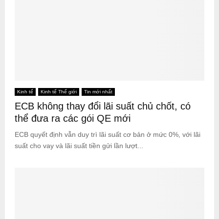
Kinh tế
Kinh tế Thế giới
Tin mới nhất
ECB không thay đổi lãi suất chủ chốt, có
thể đưa ra các gói QE mới
ECB quyết định vẫn duy trì lãi suất cơ bản ở mức 0%, với lãi
suất cho vay và lãi suất tiền gửi lần lượt...