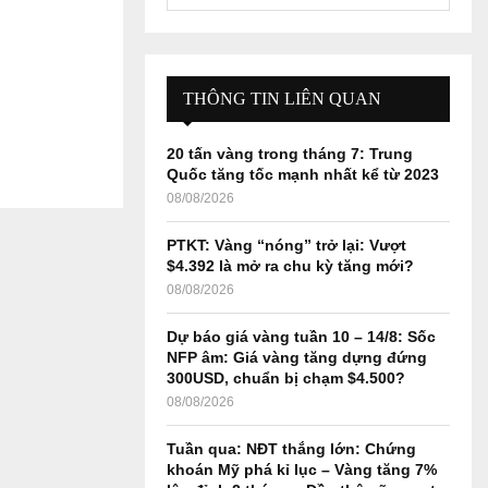
e
a
S
r
c
E
h
THÔNG TIN LIÊN QUAN
f
A
o
20 tấn vàng trong tháng 7: Trung
r
R
Quốc tăng tốc mạnh nhất kể từ 2023
:
08/08/2026
C
PTKT: Vàng “nóng” trở lại: Vượt
H
$4.392 là mở ra chu kỳ tăng mới?
08/08/2026
Dự báo giá vàng tuần 10 – 14/8: Sốc
NFP âm: Giá vàng tăng dựng đứng
300USD, chuẩn bị chạm $4.500?
08/08/2026
Tuần qua: NĐT thắng lớn: Chứng
khoán Mỹ phá kỉ lục – Vàng tăng 7%