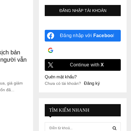
Đăng nhập với
Facebook
Đăng nhập với
Google
kịch bản
u người vẫn
Continue with
X
Quên mật khẩu?
ua, giá giảm
Đăng ký
Chưa có tài khoản?
ốn đã...
TÌM KIẾM NHANH
S