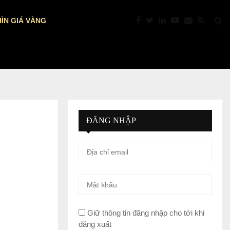
ÌN GIÁ VÀNG
PTKT: VÀNG “NÓNG” TRỞ LẠI: VƯỢT $4.39
ĐĂNG NHẬP
Giữ thông tin đăng nhập cho tới khi
đăng xuất