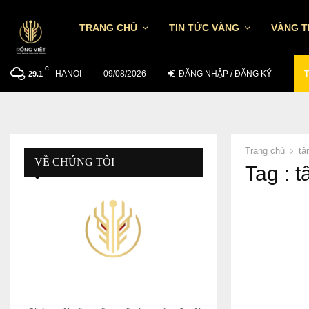
TRANG CHỦ
TIN TỨC VÀNG
VÀNG 
C
HANOI
TỶ GIÁ USD/VND NGÀY 7/8: TGTT TĂNG…
09/08/2026
ĐĂNG NHẬP / ĐĂNG KÝ
T
29.1
Trang chủ
tâ
VỀ CHÚNG TÔI
Tag : 