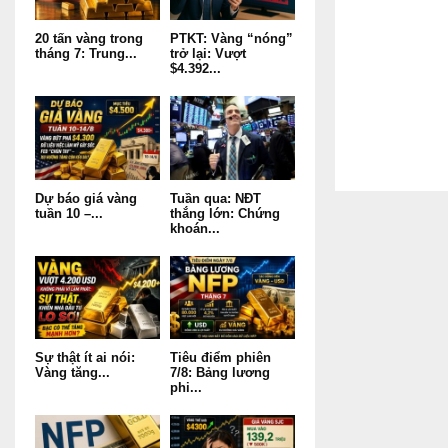
20 tấn vàng trong
PTKT: Vàng “nóng”
tháng 7: Trung...
trở lại: Vượt
$4.392...
Dự báo giá vàng
Tuần qua: NĐT
tuần 10 –...
thắng lớn: Chứng
khoán...
Sự thật ít ai nói:
Tiêu điểm phiên
Vàng tăng...
7/8: Bảng lương
phi...