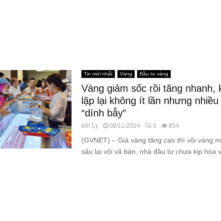
Tin mới nhất
Vàng
Đầu tư vàng
Vàng giảm sốc rồi tăng nhanh, 
lặp lại không ít lần nhưng nhiề
“dính bẫy”
bởi
Lý
08/11/2024
0
854
(GVNET) – Giá vàng tăng cao thì vội vàng m
sâu lại vội vã bán, nhà đầu tư chưa kịp hòa v