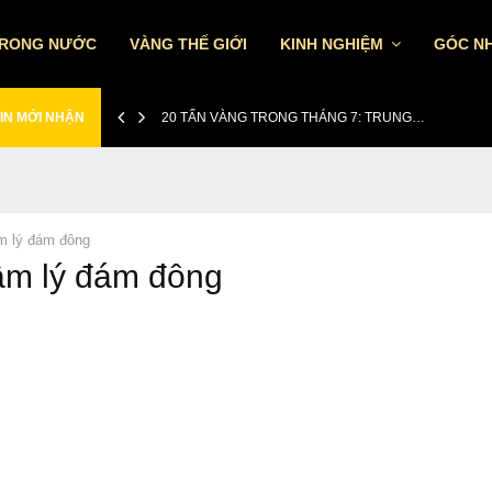
TRONG NƯỚC
VÀNG THẾ GIỚI
KINH NGHIỆM
GÓC NH
IN MỚI NHẬN
20 TẤN VÀNG TRONG THÁNG 7: TRUNG…
m lý đám đông
tâm lý đám đông