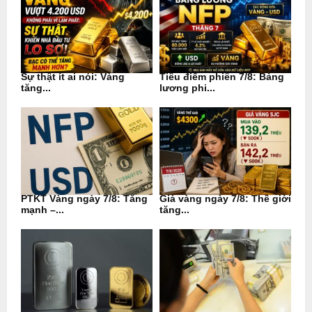
Sự thật ít ai nói: Vàng
Tiêu điểm phiên 7/8: Bảng
tăng...
lương phi...
PTKT Vàng ngày 7/8: Tăng
Giá vàng ngày 7/8: Thế giới
mạnh –...
tăng...