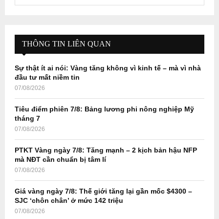
e
a
S
r
c
E
h
THÔNG TIN LIÊN QUAN
f
A
o
Sự thật ít ai nói: Vàng tăng không vì kinh tế – mà vì nhà
r
R
đầu tư mất niềm tin
:
07/08/2026
C
Tiêu điểm phiên 7/8: Bảng lương phi nông nghiệp Mỹ
H
tháng 7
07/08/2026
PTKT Vàng ngày 7/8: Tăng mạnh – 2 kịch bản hậu NFP
mà NĐT cần chuẩn bị tâm lí
07/08/2026
Giá vàng ngày 7/8: Thế giới tăng lại gần mốc $4300 –
SJC ‘chôn chân’ ở mức 142 triệu
07/08/2026