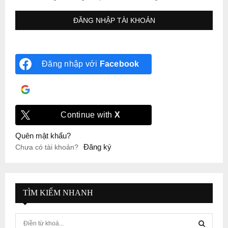
Đăng nhập với
Facebook
Đăng nhập với
Google
Continue with
X
Quên mật khẩu?
Đăng ký
Chưa có tài khoản?
TÌM KIẾM NHANH
S