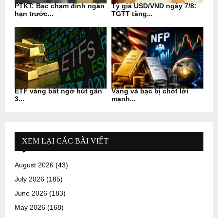
PTKT: Bạc chạm đỉnh ngắn
Tỷ giá USD/VND ngày 7/8:
hạn trước...
TGTT tăng...
ETF vàng bất ngờ hút gần
Vàng và bạc bị chốt lời
3...
mạnh...
XEM LẠI CÁC BÀI VIẾT
August 2026
(43)
July 2026
(185)
June 2026
(183)
May 2026
(168)