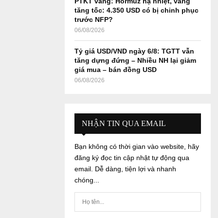
PTKT vàng: Hormuz hạ nhiệt, vàng
tăng tốc: 4.350 USD có bị chinh phục
trước NFP?
06/08/2026
Tỷ giá USD/VND ngày 6/8: TGTT vẫn
tăng dựng đứng – Nhiều NH lại giảm
giá mua – bán đồng USD
06/08/2026
NHẬN TIN QUA EMAIL
Bạn không có thời gian vào website, hãy
đăng ký đọc tin cập nhật tự động qua
email. Dễ dàng, tiện lợi và nhanh
chóng...