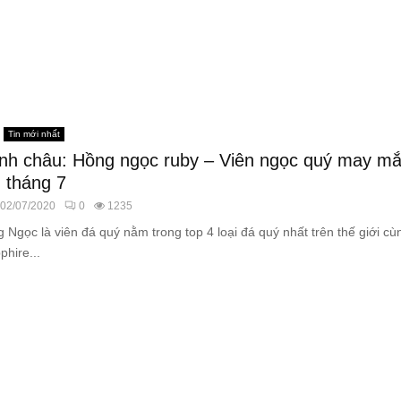
Tin mới nhất
inh châu: Hồng ngọc ruby – Viên ngọc quý may m
 tháng 7
02/07/2020
0
1235
Ngọc là viên đá quý nằm trong top 4 loại đá quý nhất trên thế giới cù
hire...