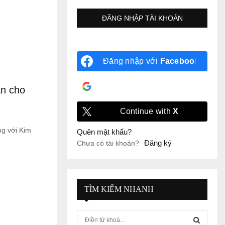
Đăng nhập với
Facebook
Đăng nhập với
Google
ắn cho
Continue with
X
ng với Kim
Quên mật khẩu?
Đăng ký
Chưa có tài khoản?
TÌM KIẾM NHANH
S