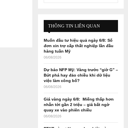
e
a
S
r
c
E
h
THÔNG TIN LIÊN QUAN
f
A
o
Muốn đầu tư hiệu quả ngày 6/8: Số
r
R
đơn xin trợ cấp thất nghiệp lần đầu
:
hàng tuần Mỹ
C
06/08/2026
H
Dự báo NFP Mỹ: Vàng trước “giờ G” –
Bứt phá hay đảo chiều khi dữ liệu
việc làm công bố?
06/08/2026
Giá vàng ngày 6/8: Miếng thấp hơn
nhẫn tới gần 2 triệu – giá bất ngờ
quay xe vào phiên chiều
06/08/2026