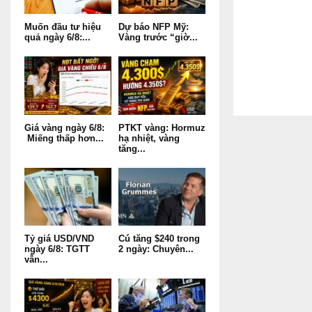
Muốn đầu tư hiệu
Dự báo NFP Mỹ:
quả ngày 6/8:...
Vàng trước “giờ...
Giá vàng ngày 6/8:
PTKT vàng: Hormuz
Miếng thấp hơn...
hạ nhiệt, vàng
tăng...
Tỷ giá USD/VND
Cú tăng $240 trong
ngày 6/8: TGTT
2 ngày: Chuyên...
vẫn...