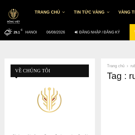
TRANG CHỦ
TIN TỨC VÀNG
VÀNG 
C
HANOI
MUỐN ĐẦU TƯ HIỆU QUẢ NGÀY 5/8…
06/08/2026
ĐĂNG NHẬP / ĐĂNG KÝ
29.1
Trang chủ
ru
VỀ CHÚNG TÔI
Tag : r