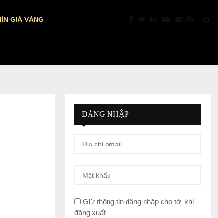
ÌN GIÁ VÀNG
DỰ BÁO NFP MỸ: VÀNG TRƯỚC “GIỜ…
ĐĂNG NHẬP
Giữ thông tin đăng nhập cho tới khi
đăng xuất