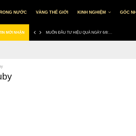
TRONG NƯỚC
VÀNG THẾ GIỚI
KINH NGHIỆM
GÓC NH
TIN MỚI NHẬN
MUỐN ĐẦU TƯ HIỆU QUẢ NGÀY 6/8:…
by
uby