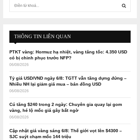
S
e
a
S
r
c
E
h
THÔNG TIN LIÊN QUAN
f
A
o
PTKT vàng: Hormuz hạ nhiệt, vàng tăng tốc: 4.350 USD
r
R
có bị chinh phục trước NFP?
:
06/08/2026
C
Tỷ giá USD/VND ngày 6/8: TGTT vẫn tăng dựng đứng –
H
Nhiều NH lại giảm giá mua – bán đồng USD
06/08/2026
Cú tăng $240 trong 2 ngày: Chuyên gia quay lại gom
vàng, hé lộ mốc giá gây bất ngờ
06/08/2026
Cập nhật giá vàng sáng 6/8: Thế giới vọt lên $4300 –
SJC suýt chạm mốc 144 triệu