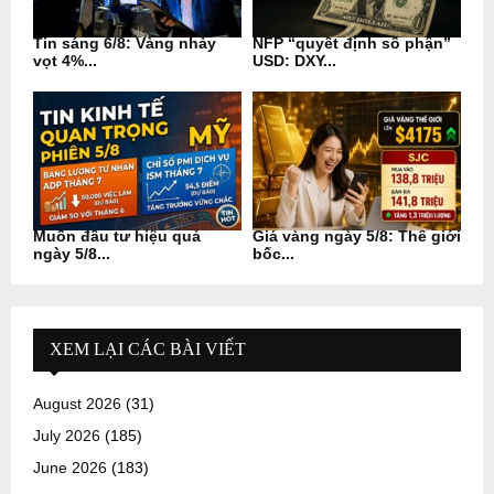
Tin sáng 6/8: Vàng nhảy
NFP “quyết định số phận”
vọt 4%...
USD: DXY...
Muốn đầu tư hiệu quả
Giá vàng ngày 5/8: Thế giới
ngày 5/8...
bốc...
XEM LẠI CÁC BÀI VIẾT
August 2026
(31)
July 2026
(185)
June 2026
(183)