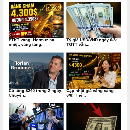
PTKT vàng: Hormuz hạ
Tỷ giá USD/VND ngày 6/8:
nhiệt, vàng tăng...
TGTT vẫn...
Cú tăng $240 trong 2 ngày:
Cập nhật giá vàng sáng
Chuyên...
6/8: Thế...