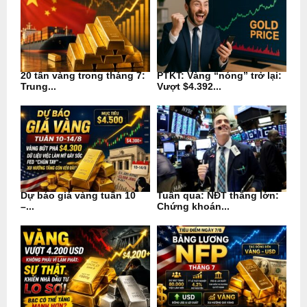
20 tấn vàng trong tháng 7:
PTKT: Vàng “nóng” trở lại:
Trung...
Vượt $4.392...
Dự báo giá vàng tuần 10
Tuần qua: NĐT thắng lớn:
–...
Chứng khoán...