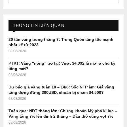
e
a
S
r
c
E
h
THÔNG TIN LIÊN QUAN
f
A
o
20 tấn vàng trong tháng 7: Trung Quốc tăng tốc mạnh
r
R
nhất kể từ 2023
:
08/08/2026
C
PTKT: Vàng “nóng” trở lại: Vượt $4.392 là mở ra chu kỳ
H
tăng mới?
08/08/2026
Dự báo giá vàng tuần 10 – 14/8: Sốc NFP âm: Giá vàng
tăng dựng đứng 300USD, chuẩn bị chạm $4.500?
08/08/2026
Tuần qua: NĐT thắng lớn: Chứng khoán Mỹ phá kỉ lục –
Vàng tăng 7% lên đỉnh 2 tháng – Dầu thô cũng vọt 7%
08/08/2026