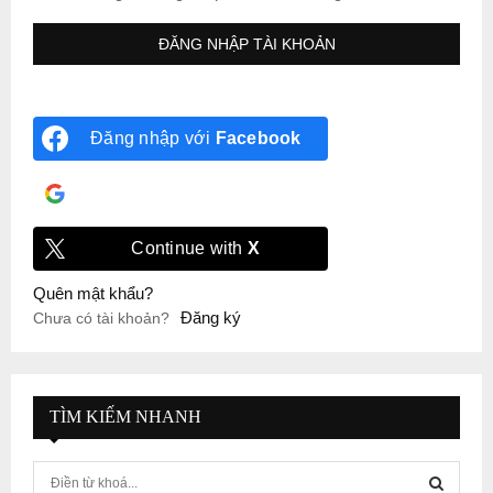
Đăng nhập với
Facebook
Đăng nhập với
Google
Continue with
X
Quên mật khẩu?
Đăng ký
Chưa có tài khoản?
TÌM KIẾM NHANH
S