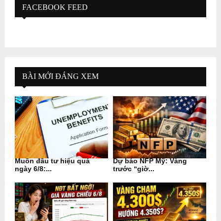
FACEBOOK FEED
BÀI MỚI ĐÁNG XEM
Muốn đầu tư hiệu quả
Dự báo NFP Mỹ: Vàng
ngày 6/8:...
trước “giờ...