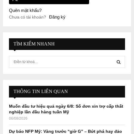
Quên mật khẩu?
Đăng ký
Chưa có tài khoản?
TÌM KIẾM NHANH
S
e
a
S
r
c
E
h
THÔNG TIN LIÊN QUAN
f
A
o
Muốn đầu tư hiệu quả ngày 6/8: Số đơn xin trợ cấp thất
r
R
nghiệp lần đầu hàng tuần Mỹ
:
06/08/2026
C
Dự báo NFP Mỹ: Vàng trước “giờ G” – Bứt phá hay đảo
H