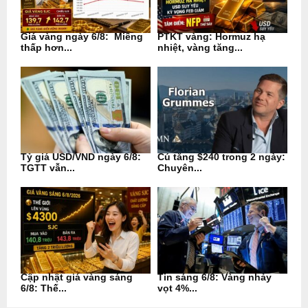
Giá vàng ngày 6/8: Miếng
PTKT vàng: Hormuz hạ
thấp hơn...
nhiệt, vàng tăng...
Tỷ giá USD/VND ngày 6/8:
Cú tăng $240 trong 2 ngày:
TGTT vẫn...
Chuyên...
Cập nhật giá vàng sáng
Tin sáng 6/8: Vàng nhảy
6/8: Thế...
vọt 4%...