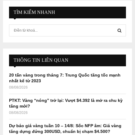
TÌM KIẾM NHANH
S
e
a
S
r
c
E
h
THÔNG TIN LIÊN QUAN
f
A
o
20 tấn vàng trong tháng 7: Trung Quốc tăng tốc mạnh
r
R
nhất kể từ 2023
:
08/08/2026
C
PTKT: Vàng “nóng” trở lại: Vượt $4.392 là mở ra chu kỳ
H
tăng mới?
08/08/2026
Dự báo giá vàng tuần 10 – 14/8: Sốc NFP âm: Giá vàng
tăng dựng đứng 300USD, chuẩn bị chạm $4.500?