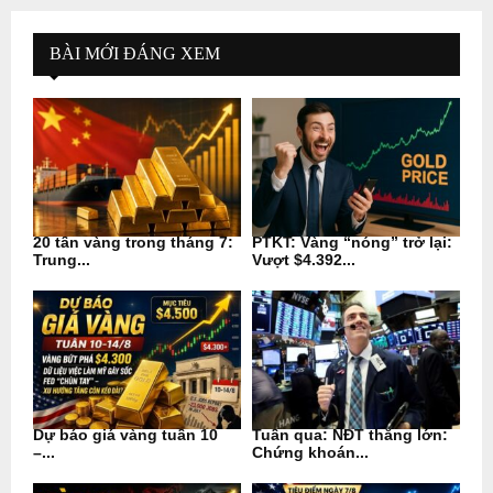
BÀI MỚI ĐÁNG XEM
20 tấn vàng trong tháng 7:
PTKT: Vàng “nóng” trở lại:
Trung...
Vượt $4.392...
Dự báo giá vàng tuần 10
Tuần qua: NĐT thắng lớn:
–...
Chứng khoán...