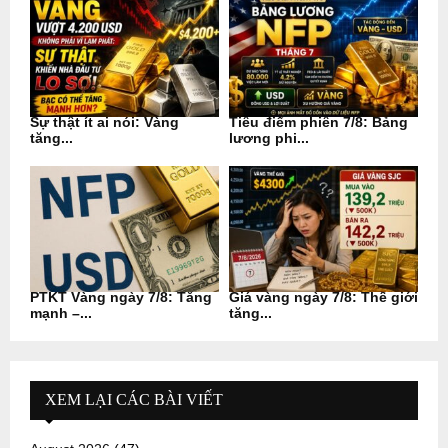
Sự thật ít ai nói: Vàng
Tiêu điểm phiên 7/8: Bảng
tăng...
lương phi...
PTKT Vàng ngày 7/8: Tăng
Giá vàng ngày 7/8: Thế giới
mạnh –...
tăng...
XEM LẠI CÁC BÀI VIẾT