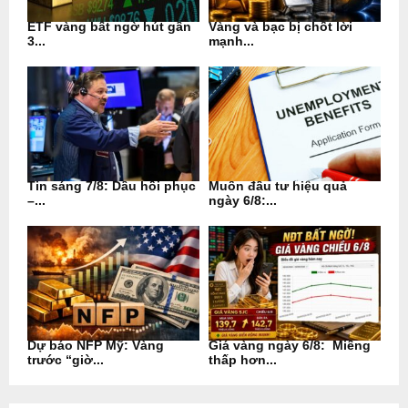
ETF vàng bất ngờ hút gần
Vàng và bạc bị chốt lời
3...
mạnh...
Tin sáng 7/8: Dầu hồi phục
Muốn đầu tư hiệu quả
–...
ngày 6/8:...
Dự báo NFP Mỹ: Vàng
Giá vàng ngày 6/8: Miếng
trước “giờ...
thấp hơn...