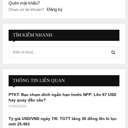
Quên mật khẩu?
Đăng ký
Chưa có tài khoản?
TÌM KIẾM NHANH
S
e
a
S
r
c
E
h
THÔNG TIN LIÊN QUAN
f
A
o
PTKT: Bạc chạm đỉnh ngắn hạn trước NFP: Lên 67 USD
r
R
hay quay đầu sâu?
:
07/08/2026
C
Tỷ giá USD/VND ngày 7/8: TGTT tăng 30 đồng lên kỉ lục
H
mới 25.463