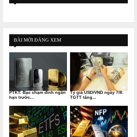
BÀI MỚI ĐÁNG XEM
PTKT: Bạc chạm đỉnh ngắn
Tỷ giá USD/VND ngày 7/8:
hạn trước...
TGTT tăng...