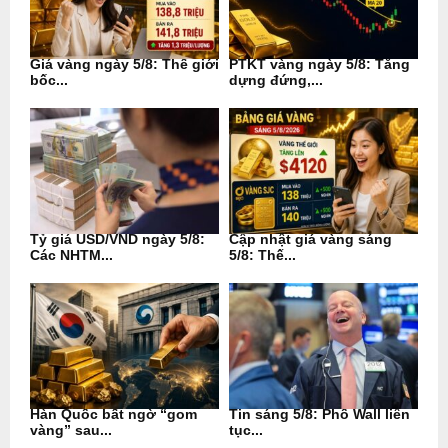
Giá vàng ngày 5/8: Thế giới
PTKT vàng ngày 5/8: Tăng
bốc...
dựng đứng,...
Tỷ giá USD/VND ngày 5/8:
Cập nhật giá vàng sáng
Các NHTM...
5/8: Thế...
Hàn Quốc bất ngờ “gom
Tin sáng 5/8: Phố Wall liên
vàng” sau...
tục...