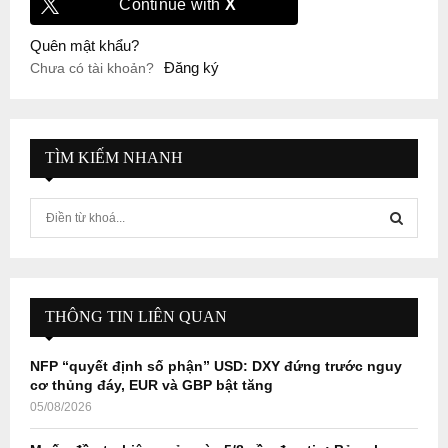
Continue with
X
Quên mật khẩu?
Đăng ký
Chưa có tài khoản?
TÌM KIẾM NHANH
S
e
a
S
r
c
E
h
THÔNG TIN LIÊN QUAN
f
A
o
NFP “quyết định số phận” USD: DXY đứng trước nguy
r
R
cơ thủng đáy, EUR và GBP bật tăng
:
05/08/2026
C