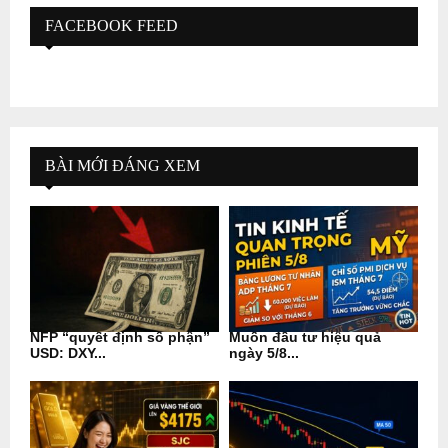
FACEBOOK FEED
BÀI MỚI ĐÁNG XEM
NFP “quyết định số phận”
Muốn đầu tư hiệu quả
USD: DXY...
ngày 5/8...