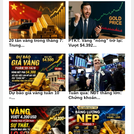
20 tấn vàng trong tháng 7:
PTKT: Vàng “nóng” trở lại:
Trung...
Vượt $4.392...
Dự báo giá vàng tuần 10
Tuần qua: NĐT thắng lớn:
–...
Chứng khoán...