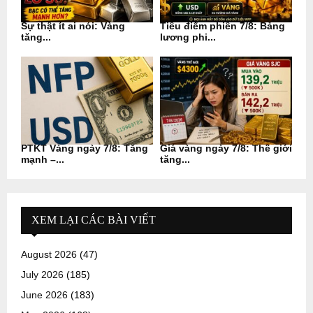
Sự thật ít ai nói: Vàng
Tiêu điểm phiên 7/8: Bảng
tăng...
lương phi...
PTKT Vàng ngày 7/8: Tăng
Giá vàng ngày 7/8: Thế giới
mạnh –...
tăng...
XEM LẠI CÁC BÀI VIẾT
August 2026
(47)
July 2026
(185)
June 2026
(183)