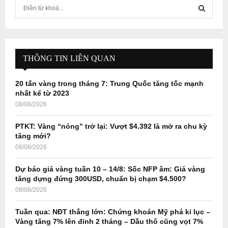
S
e
a
S
r
c
E
h
THÔNG TIN LIÊN QUAN
f
A
o
20 tấn vàng trong tháng 7: Trung Quốc tăng tốc mạnh
r
R
nhất kể từ 2023
:
08/08/2026
C
PTKT: Vàng “nóng” trở lại: Vượt $4.392 là mở ra chu kỳ
H
tăng mới?
08/08/2026
Dự báo giá vàng tuần 10 – 14/8: Sốc NFP âm: Giá vàng
tăng dựng đứng 300USD, chuẩn bị chạm $4.500?
08/08/2026
Tuần qua: NĐT thắng lớn: Chứng khoán Mỹ phá kỉ lục –
Vàng tăng 7% lên đỉnh 2 tháng – Dầu thô cũng vọt 7%