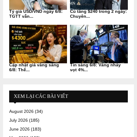
Tỷ giá USD/VND ngày 6/8:
Cú tăng $240 trong 2 ngày:
TGTT vẫn...
Chuyên...
Cập nhật giá vàng sáng
Tin sáng 6/8: Vàng nhảy
6/8: Thế...
vọt 4%...
XEM LẠI CÁC BÀI VIẾT
August 2026
(34)
July 2026
(185)
June 2026
(183)