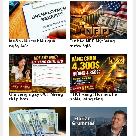
Muốn đầu tư hiệu quả
Dự báo NFP Mỹ: Vàng
ngày 6/8:...
trước “giờ...
Giá vàng ngày 6/8: Miếng
PTKT vàng: Hormuz hạ
thấp hơn...
nhiệt, vàng tăng...