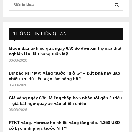
S
e
a
S
r
c
E
h
THÔNG TIN LIÊN QUAN
f
A
o
Muốn đầu tư hiệu quả ngày 6/8: Số đơn xin trợ cấp thất
r
R
nghiệp lần đầu hàng tuần Mỹ
:
06/08/2026
C
Dự báo NFP Mỹ: Vàng trước “giờ G” – Bứt phá hay đảo
H
chiều khi dữ liệu việc làm công bố?
06/08/2026
Giá vàng ngày 6/8: Miếng thấp hơn nhẫn tới gần 2 triệu
– giá bất ngờ quay xe vào phiên chiều
06/08/2026
PTKT vàng: Hormuz hạ nhiệt, vàng tăng tốc: 4.350 USD
có bị chinh phục trước NFP?