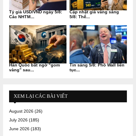
Tỷ giá USD/VND ngày 5/8:
Cập nhật giá vàng sáng
Các NHTM...
5/8: Thế...
Hàn Quốc bất ngờ “gom
Tin sáng 5/8: Phố Wall liên
vàng” sau...
tục...
XEM LẠI CÁC BÀI VIẾT
August 2026
(26)
July 2026
(185)
June 2026
(183)