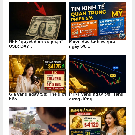
NFP “quyết định số phận”
Muốn đầu tư hiệu quả
USD: DXY...
ngày 5/8...
Giá vàng ngày 5/8: Thế giới
PTKT vàng ngày 5/8: Tăng
bốc...
dựng đứng,...