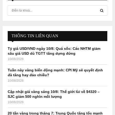
S
e
a
S
r
c
E
h
THÔNG TIN LIÊN QUAN
f
A
o
Tỷ giá USD/VND ngày 10/8: Quá sốc: Các NHTM giảm
r
R
sâu giá USD dù TGTT tăng dựng đứng
:
10/08/2026
C
Tuần này vàng biến động mạnh: CPI Mỹ sẽ quyết định
H
đà tăng hay đảo chiều?
10/08/2026
Cập nhật giá vàng sáng 10/8: Thế giới lùi về $4320 –
SJC giảm 500 nghìn mỗi lượng
10/08/2026
20 tấn vàng trong tháng 7: Trung Quốc tăng tốc mạnh