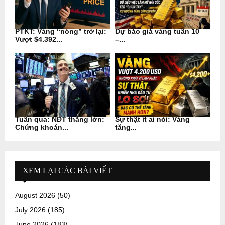
PTKT: Vàng “nóng” trở lại:
Dự báo giá vàng tuần 10
Vượt $4.392...
–...
Tuần qua: NĐT thắng lớn:
Sự thật ít ai nói: Vàng
Chứng khoán...
tăng...
XEM LẠI CÁC BÀI VIẾT
August 2026
(50)
July 2026
(185)
June 2026
(183)