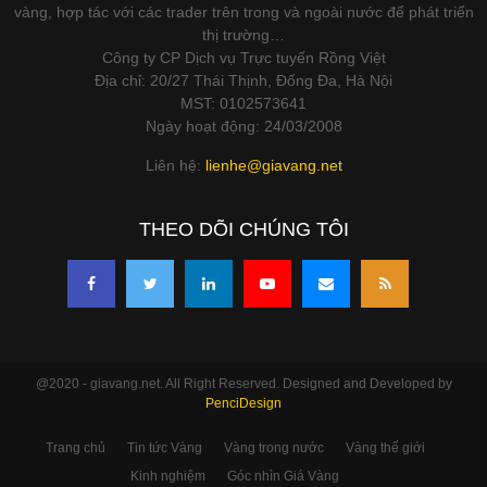
vàng, hợp tác với các trader trên trong và ngoài nước để phát triển
thị trường…
Công ty CP Dịch vụ Trực tuyến Rồng Việt
Địa chỉ: 20/27 Thái Thịnh, Đống Đa, Hà Nội
MST: 0102573641
Ngày hoạt động: 24/03/2008
Liên hệ:
lienhe@giavang.net
THEO DÕI CHÚNG TÔI
@2020 - giavang.net. All Right Reserved. Designed and Developed by
PenciDesign
Trang chủ
Tin tức Vàng
Vàng trong nước
Vàng thế giới
Kinh nghiệm
Góc nhìn Giá Vàng