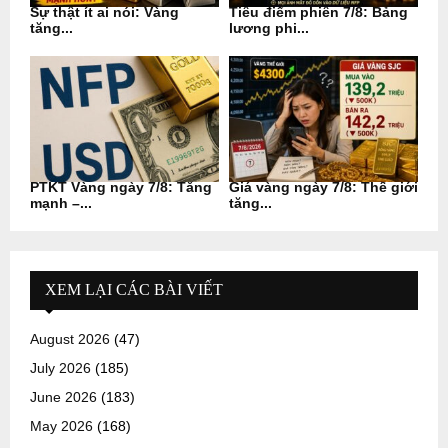
Sự thật ít ai nói: Vàng
Tiêu điểm phiên 7/8: Bảng
tăng...
lương phi...
PTKT Vàng ngày 7/8: Tăng
Giá vàng ngày 7/8: Thế giới
mạnh –...
tăng...
XEM LẠI CÁC BÀI VIẾT
August 2026
(47)
July 2026
(185)
June 2026
(183)
May 2026
(168)