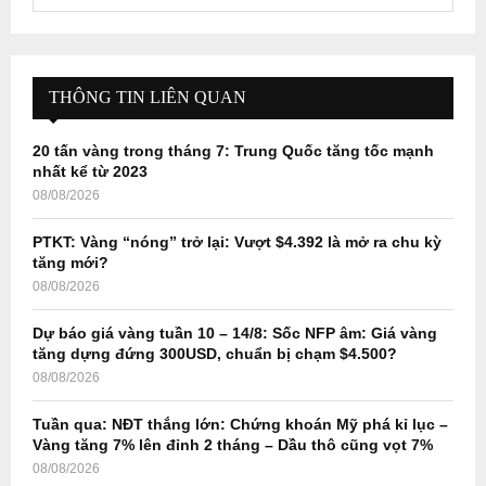
e
a
S
r
c
E
h
THÔNG TIN LIÊN QUAN
f
A
o
20 tấn vàng trong tháng 7: Trung Quốc tăng tốc mạnh
r
R
nhất kể từ 2023
:
08/08/2026
C
PTKT: Vàng “nóng” trở lại: Vượt $4.392 là mở ra chu kỳ
H
tăng mới?
08/08/2026
Dự báo giá vàng tuần 10 – 14/8: Sốc NFP âm: Giá vàng
tăng dựng đứng 300USD, chuẩn bị chạm $4.500?
08/08/2026
Tuần qua: NĐT thắng lớn: Chứng khoán Mỹ phá kỉ lục –
Vàng tăng 7% lên đỉnh 2 tháng – Dầu thô cũng vọt 7%
08/08/2026