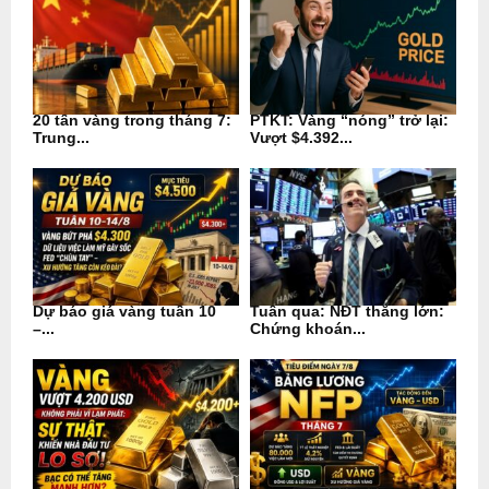
20 tấn vàng trong tháng 7:
PTKT: Vàng “nóng” trở lại:
Trung...
Vượt $4.392...
Dự báo giá vàng tuần 10
Tuần qua: NĐT thắng lớn:
–...
Chứng khoán...