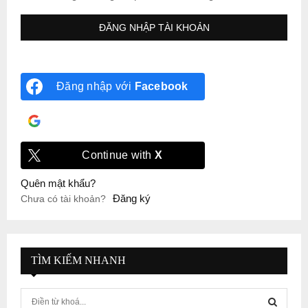
Đăng nhập với
Facebook
Đăng nhập với
Google
Continue with
X
Quên mật khẩu?
Đăng ký
Chưa có tài khoản?
TÌM KIẾM NHANH
S