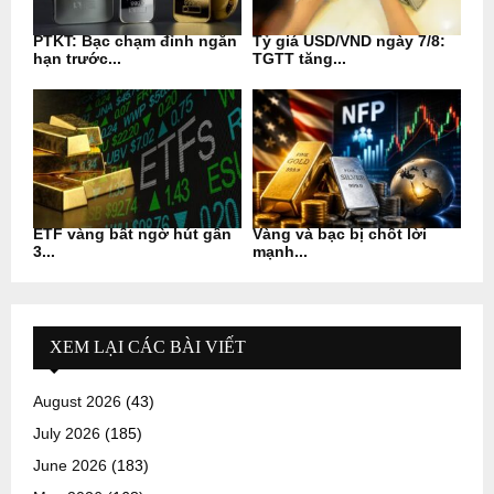
PTKT: Bạc chạm đỉnh ngắn
Tỷ giá USD/VND ngày 7/8:
hạn trước...
TGTT tăng...
ETF vàng bất ngờ hút gần
Vàng và bạc bị chốt lời
3...
mạnh...
XEM LẠI CÁC BÀI VIẾT
August 2026
(43)
July 2026
(185)
June 2026
(183)