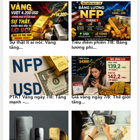
Sự thật ít ai nói: Vàng
Tiêu điểm phiên 7/8: Bảng
tăng...
lương phi...
PTKT Vàng ngày 7/8: Tăng
Giá vàng ngày 7/8: Thế giới
mạnh –...
tăng...