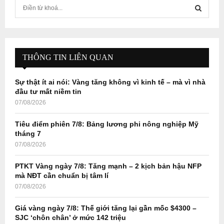
S
e
a
S
r
c
E
h
THÔNG TIN LIÊN QUAN
f
A
o
Sự thật ít ai nói: Vàng tăng không vì kinh tế – mà vì nhà
r
R
đầu tư mất niềm tin
:
07/08/2026
C
Tiêu điểm phiên 7/8: Bảng lương phi nông nghiệp Mỹ
H
tháng 7
07/08/2026
PTKT Vàng ngày 7/8: Tăng mạnh – 2 kịch bản hậu NFP
mà NĐT cần chuẩn bị tâm lí
07/08/2026
Giá vàng ngày 7/8: Thế giới tăng lại gần mốc $4300 –
SJC ‘chôn chân’ ở mức 142 triệu