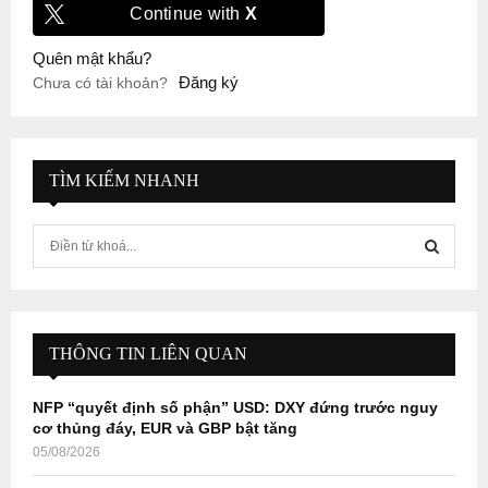
Continue with
X
Quên mật khẩu?
Đăng ký
Chưa có tài khoản?
TÌM KIẾM NHANH
S
e
a
S
r
c
E
h
THÔNG TIN LIÊN QUAN
f
A
o
NFP “quyết định số phận” USD: DXY đứng trước nguy
r
R
cơ thủng đáy, EUR và GBP bật tăng
:
05/08/2026
C