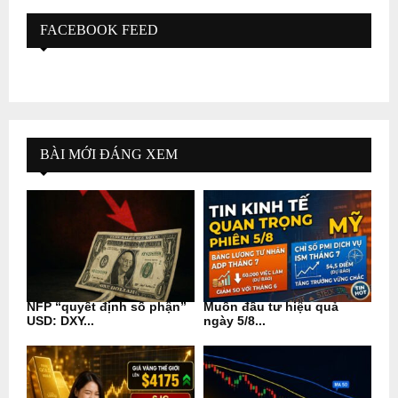
FACEBOOK FEED
BÀI MỚI ĐÁNG XEM
NFP “quyết định số phận”
Muốn đầu tư hiệu quả
USD: DXY...
ngày 5/8...