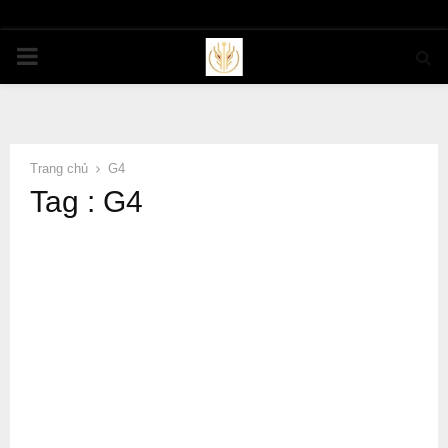
PRIMARY
MENU
Trang chủ
G4
Tag : G4