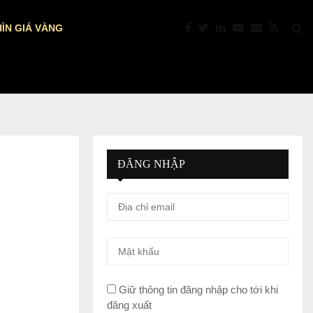
ÌN GIÁ VÀNG
PTKT: VÀNG “NÓNG” TRỞ LẠI: VƯỢT $4.39
ĐĂNG NHẬP
Giữ thông tin đăng nhập cho tới khi
đăng xuất