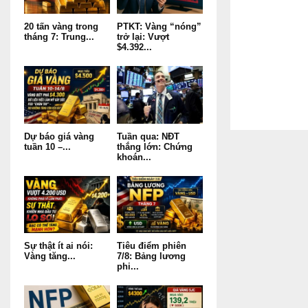
20 tấn vàng trong
PTKT: Vàng “nóng”
tháng 7: Trung...
trở lại: Vượt
$4.392...
Dự báo giá vàng
Tuần qua: NĐT
tuần 10 –...
thắng lớn: Chứng
khoán...
Sự thật ít ai nói:
Tiêu điểm phiên
Vàng tăng...
7/8: Bảng lương
phi...