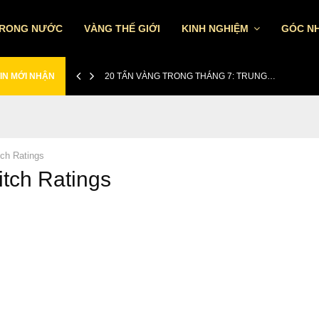
TRONG NƯỚC
VÀNG THẾ GIỚI
KINH NGHIỆM
GÓC NH
IN MỚI NHẬN
20 TẤN VÀNG TRONG THÁNG 7: TRUNG…
tch Ratings
itch Ratings