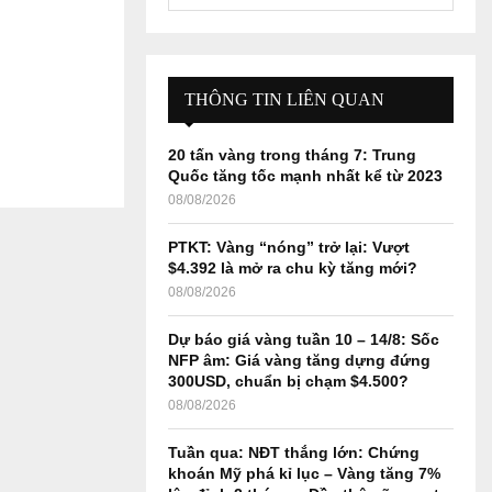
e
a
S
r
c
E
h
THÔNG TIN LIÊN QUAN
f
A
o
20 tấn vàng trong tháng 7: Trung
r
R
Quốc tăng tốc mạnh nhất kể từ 2023
:
08/08/2026
C
PTKT: Vàng “nóng” trở lại: Vượt
H
$4.392 là mở ra chu kỳ tăng mới?
08/08/2026
Dự báo giá vàng tuần 10 – 14/8: Sốc
NFP âm: Giá vàng tăng dựng đứng
300USD, chuẩn bị chạm $4.500?
08/08/2026
Tuần qua: NĐT thắng lớn: Chứng
khoán Mỹ phá kỉ lục – Vàng tăng 7%