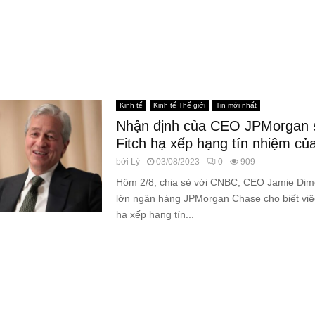
Kinh tế
Kinh tế Thế giới
Tin mới nhất
Nhận định của CEO JPMorgan s
Fitch hạ xếp hạng tín nhiệm củ
bởi
Lý
03/08/2023
0
909
Hôm 2/8, chia sẻ với CNBC, CEO Jamie Dim
lớn ngân hàng JPMorgan Chase cho biết việc
hạ xếp hạng tín...