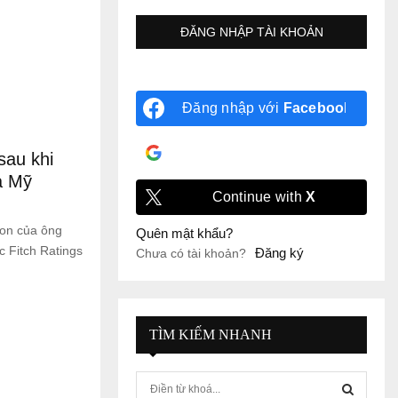
Đăng nhập với
Facebook
Đăng nhập với
Google
au khi
a Mỹ
Continue with
X
on của ông
Quên mật khẩu?
 Fitch Ratings
Đăng ký
Chưa có tài khoản?
TÌM KIẾM NHANH
S