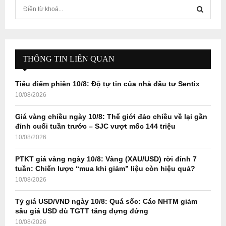
S
e
a
S
r
c
E
h
THÔNG TIN LIÊN QUAN
f
A
o
Tiêu điểm phiên 10/8: Độ tự tin của nhà đầu tư Sentix
r
R
10/08/2026
:
C
Giá vàng chiều ngày 10/8: Thế giới đảo chiều về lại gần
đỉnh cuối tuần trước – SJC vượt mốc 144 triệu
H
10/08/2026
PTKT giá vàng ngày 10/8: Vàng (XAU/USD) rời đỉnh 7
tuần: Chiến lược “mua khi giảm” liệu còn hiệu quả?
10/08/2026
Tỷ giá USD/VND ngày 10/8: Quá sốc: Các NHTM giảm
sâu giá USD dù TGTT tăng dựng đứng
10/08/2026