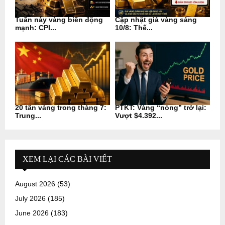
Tuần này vàng biến động
Cập nhật giá vàng sáng
mạnh: CPI...
10/8: Thế...
20 tấn vàng trong tháng 7:
PTKT: Vàng “nóng” trở lại:
Trung...
Vượt $4.392...
XEM LẠI CÁC BÀI VIẾT
August 2026
(53)
July 2026
(185)
June 2026
(183)