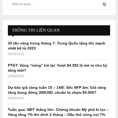
S
e
a
S
r
c
E
h
THÔNG TIN LIÊN QUAN
f
A
o
20 tấn vàng trong tháng 7: Trung Quốc tăng tốc mạnh
r
R
nhất kể từ 2023
:
08/08/2026
C
PTKT: Vàng “nóng” trở lại: Vượt $4.392 là mở ra chu kỳ
H
tăng mới?
08/08/2026
Dự báo giá vàng tuần 10 – 14/8: Sốc NFP âm: Giá vàng
tăng dựng đứng 300USD, chuẩn bị chạm $4.500?
08/08/2026
Tuần qua: NĐT thắng lớn: Chứng khoán Mỹ phá kỉ lục –
Vàng tăng 7% lên đỉnh 2 tháng – Dầu thô cũng vọt 7%