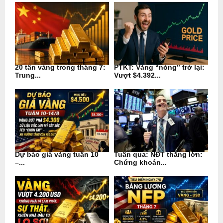
20 tấn vàng trong tháng 7:
PTKT: Vàng “nóng” trở lại:
Trung...
Vượt $4.392...
Dự báo giá vàng tuần 10
Tuần qua: NĐT thắng lớn:
–...
Chứng khoán...