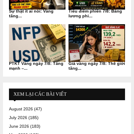
Sự thật ít ai nói: Vàng
Tiêu điểm phiên 7/8: Bảng
tăng...
lương phi...
PTKT Vàng ngày 7/8: Tăng
Giá vàng ngày 7/8: Thế giới
mạnh –...
tăng...
XEM LẠI CÁC BÀI VIẾT
August 2026
(47)
July 2026
(185)
June 2026
(183)