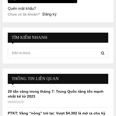
Quên mật khẩu?
Đăng ký
Chưa có tài khoản?
TÌM KIẾM NHANH
S
e
a
S
r
c
E
h
THÔNG TIN LIÊN QUAN
f
A
o
20 tấn vàng trong tháng 7: Trung Quốc tăng tốc mạnh
r
R
nhất kể từ 2023
:
08/08/2026
C
PTKT: Vàng “nóng” trở lại: Vượt $4.392 là mở ra chu kỳ
H