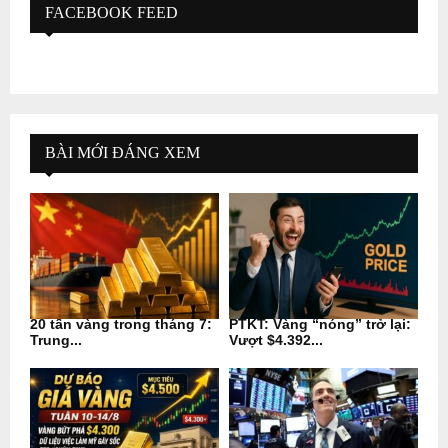
FACEBOOK FEED
BÀI MỚI ĐÁNG XEM
20 tấn vàng trong tháng 7:
PTKT: Vàng “nóng” trở lại:
Trung...
Vượt $4.392...