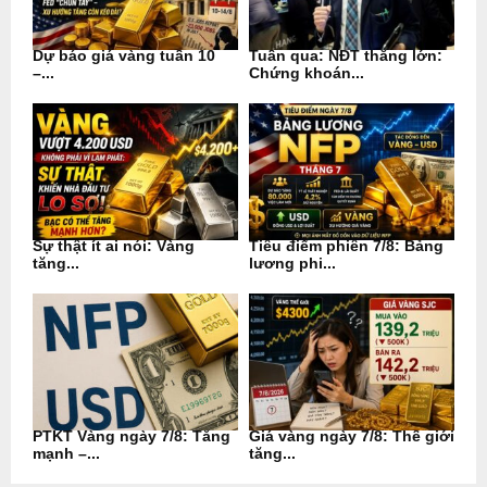
Dự báo giá vàng tuần 10
Tuần qua: NĐT thắng lớn:
–...
Chứng khoán...
Sự thật ít ai nói: Vàng
Tiêu điểm phiên 7/8: Bảng
tăng...
lương phi...
PTKT Vàng ngày 7/8: Tăng
Giá vàng ngày 7/8: Thế giới
mạnh –...
tăng...