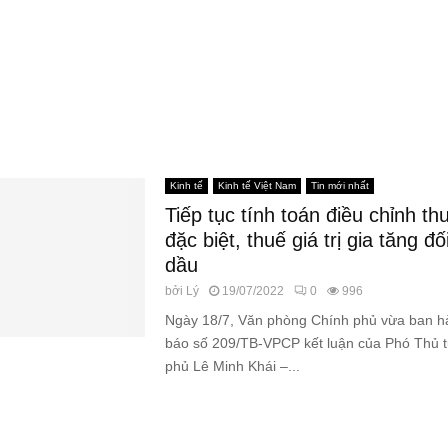
Kinh tế
Kinh tế Việt Nam
Tin mới nhất
Tiếp tục tính toán điều chỉnh thu
đặc biệt, thuế giá trị gia tăng đ
dầu
bởi
Lý
19/07/2022
0
996
Ngày 18/7, Văn phòng Chính phủ vừa ban 
báo số 209/TB-VPCP kết luận của Phó Thủ 
phủ Lê Minh Khái –...