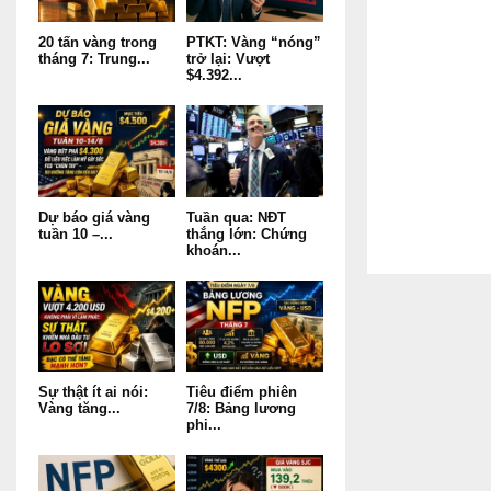
20 tấn vàng trong
PTKT: Vàng “nóng”
tháng 7: Trung...
trở lại: Vượt
$4.392...
Dự báo giá vàng
Tuần qua: NĐT
tuần 10 –...
thắng lớn: Chứng
khoán...
Sự thật ít ai nói:
Tiêu điểm phiên
Vàng tăng...
7/8: Bảng lương
phi...