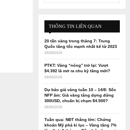
e
a
S
r
c
E
h
THÔNG TIN LIÊN QUAN
f
A
o
20 tấn vàng trong tháng 7: Trung
r
R
Quốc tăng tốc mạnh nhất kể từ 2023
:
08/08/2026
C
PTKT: Vàng “nóng” trở lại: Vượt
H
$4.392 là mở ra chu kỳ tăng mới?
08/08/2026
Dự báo giá vàng tuần 10 – 14/8: Sốc
NFP âm: Giá vàng tăng dựng đứng
300USD, chuẩn bị chạm $4.500?
08/08/2026
Tuần qua: NĐT thắng lớn: Chứng
khoán Mỹ phá kỉ lục – Vàng tăng 7%