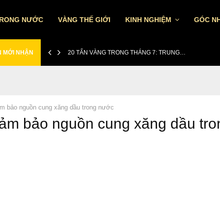
TRONG NƯỚC
VÀNG THẾ GIỚI
KINH NGHIỆM
GÓC NH
N MỚI NHẬN
20 TẤN VÀNG TRONG THÁNG 7: TRUNG…
m bảo nguồn cung xăng dầu trong nước
đảm bảo nguồn cung xăng dầu tro