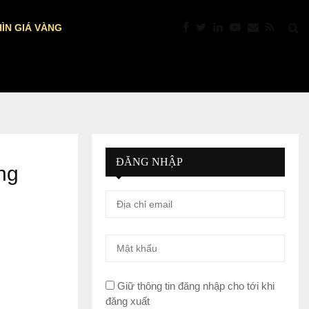
ÌN GIÁ VÀNG
PTKT: VÀNG “NÓNG” TRỞ LẠI: VƯỢT $4.392
ĐĂNG NHẬP
ng
Giữ thông tin đăng nhập cho tới khi
đăng xuất