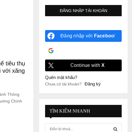
Đăng nhập với
Facebook
Đăng nhập với
Google
ế tiêu thụ
Continue with
X
ối với xăng
Quên mật khẩu?
Đăng ký
Chưa có tài khoản?
hành Thông
tướng Chính
TÌM KIẾM NHANH
S