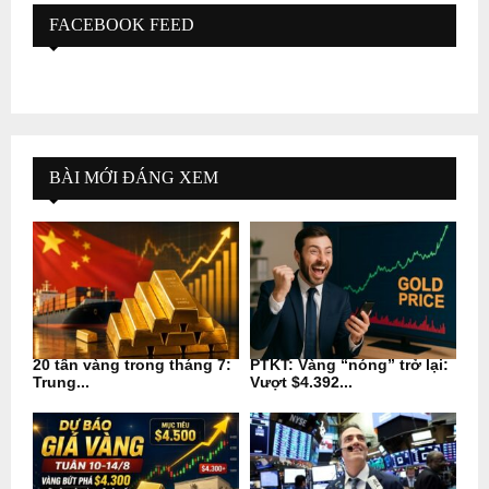
FACEBOOK FEED
BÀI MỚI ĐÁNG XEM
20 tấn vàng trong tháng 7:
PTKT: Vàng “nóng” trở lại:
Trung...
Vượt $4.392...