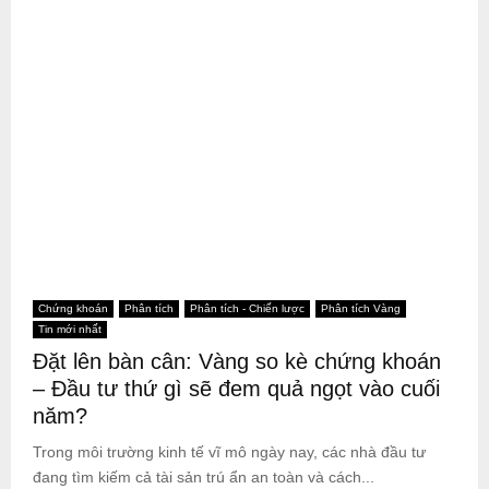
Chứng khoán
Phân tích
Phân tích - Chiến lược
Phân tích Vàng
Tin mới nhất
Đặt lên bàn cân: Vàng so kè chứng khoán
– Đầu tư thứ gì sẽ đem quả ngọt vào cuối
năm?
Trong môi trường kinh tế vĩ mô ngày nay, các nhà đầu tư
đang tìm kiếm cả tài sản trú ẩn an toàn và cách...