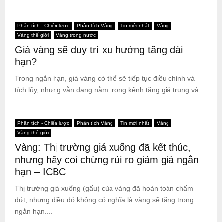
Phân tích - Chiến lược
Phân tích Vàng
Tin mới nhất
Vàng
Vàng thế giới
Vàng trong nước
Giá vàng sẽ duy trì xu hướng tăng dài
hạn?
Trong ngắn hạn, giá vàng có thể sẽ tiếp tục điều chỉnh và
tích lũy, nhưng vẫn đang nằm trong kênh tăng giá trung và...
Phân tích - Chiến lược
Phân tích Vàng
Tin mới nhất
Vàng
Vàng thế giới
Vàng: Thị trường giá xuống đã kết thúc,
nhưng hãy coi chừng rủi ro giảm giá ngắn
hạn – ICBC
Thị trường giá xuống (gấu) của vàng đã hoàn toàn chấm
dứt, nhưng điều đó không có nghĩa là vàng sẽ tăng trong
ngắn hạn....