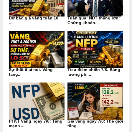
Dự báo giá vàng tuần 10
Tuần qua: NĐT thắng lớn:
–...
Chứng khoán...
Sự thật ít ai nói: Vàng
Tiêu điểm phiên 7/8: Bảng
tăng...
lương phi...
PTKT Vàng ngày 7/8: Tăng
Giá vàng ngày 7/8: Thế giới
mạnh –...
tăng...