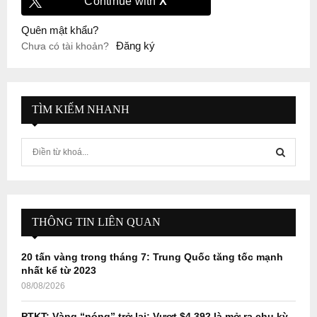
Continue with
X
Quên mật khẩu?
Đăng ký
Chưa có tài khoản?
TÌM KIẾM NHANH
S
e
a
S
r
c
E
h
THÔNG TIN LIÊN QUAN
f
A
o
20 tấn vàng trong tháng 7: Trung Quốc tăng tốc mạnh
r
R
nhất kể từ 2023
:
08/08/2026
C
PTKT: Vàng “nóng” trở lại: Vượt $4.392 là mở ra chu kỳ