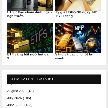
PTKT: Bạc chạm đỉnh ngắn
Tỷ giá USD/VND ngày 7/8:
hạn trước...
TGTT tăng...
ETF vàng bất ngờ hút gần
Vàng và bạc bị chốt lời
3...
mạnh...
XEM LẠI CÁC BÀI VIẾT
August 2026
(43)
July 2026
(185)
June 2026
(183)