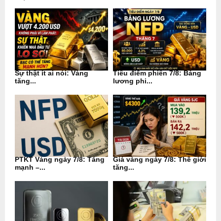
Sự thật ít ai nói: Vàng
Tiêu điểm phiên 7/8: Bảng
tăng...
lương phi...
PTKT Vàng ngày 7/8: Tăng
Giá vàng ngày 7/8: Thế giới
mạnh –...
tăng...