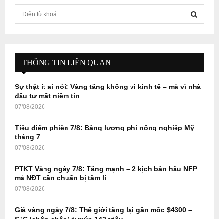
S
e
a
S
r
c
E
h
THÔNG TIN LIÊN QUAN
f
A
o
Sự thật ít ai nói: Vàng tăng không vì kinh tế – mà vì nhà
r
R
đầu tư mất niềm tin
:
07/08/2026
C
Tiêu điểm phiên 7/8: Bảng lương phi nông nghiệp Mỹ
H
tháng 7
07/08/2026
PTKT Vàng ngày 7/8: Tăng mạnh – 2 kịch bản hậu NFP
mà NĐT cần chuẩn bị tâm lí
07/08/2026
Giá vàng ngày 7/8: Thế giới tăng lại gần mốc $4300 –
SJC ‘chôn chân’ ở mức 142 triệu