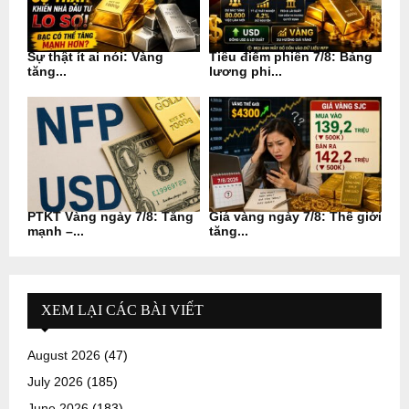
Sự thật ít ai nói: Vàng
Tiêu điểm phiên 7/8: Bảng
tăng...
lương phi...
PTKT Vàng ngày 7/8: Tăng
Giá vàng ngày 7/8: Thế giới
mạnh –...
tăng...
XEM LẠI CÁC BÀI VIẾT
August 2026
(47)
July 2026
(185)
June 2026
(183)