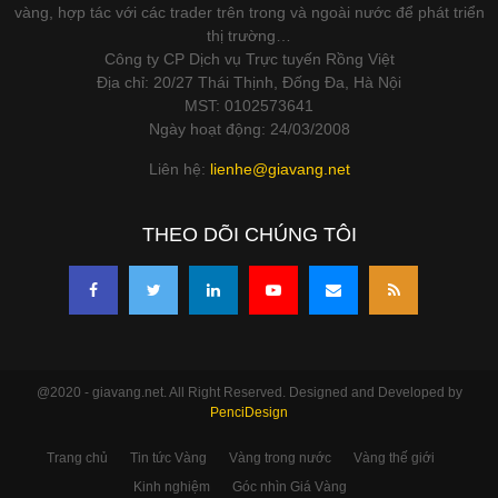
vàng, hợp tác với các trader trên trong và ngoài nước để phát triển
thị trường…
Công ty CP Dịch vụ Trực tuyến Rồng Việt
Địa chỉ: 20/27 Thái Thịnh, Đống Đa, Hà Nội
MST: 0102573641
Ngày hoạt động: 24/03/2008
Liên hệ:
lienhe@giavang.net
THEO DÕI CHÚNG TÔI
@2020 - giavang.net. All Right Reserved. Designed and Developed by
PenciDesign
Trang chủ
Tin tức Vàng
Vàng trong nước
Vàng thế giới
Kinh nghiệm
Góc nhìn Giá Vàng