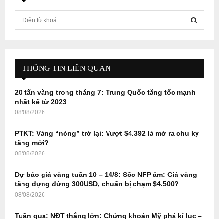
S
e
a
S
r
c
E
h
THÔNG TIN LIÊN QUAN
f
A
o
20 tấn vàng trong tháng 7: Trung Quốc tăng tốc mạnh
r
R
nhất kể từ 2023
:
08/08/2026
C
PTKT: Vàng “nóng” trở lại: Vượt $4.392 là mở ra chu kỳ
H
tăng mới?
08/08/2026
Dự báo giá vàng tuần 10 – 14/8: Sốc NFP âm: Giá vàng
tăng dựng đứng 300USD, chuẩn bị chạm $4.500?
08/08/2026
Tuần qua: NĐT thắng lớn: Chứng khoán Mỹ phá kỉ lục –