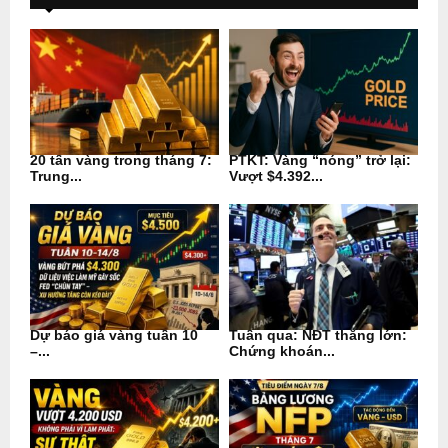
20 tấn vàng trong tháng 7:
PTKT: Vàng “nóng” trở lại:
Trung...
Vượt $4.392...
Dự báo giá vàng tuần 10
Tuần qua: NĐT thắng lớn:
–...
Chứng khoán...