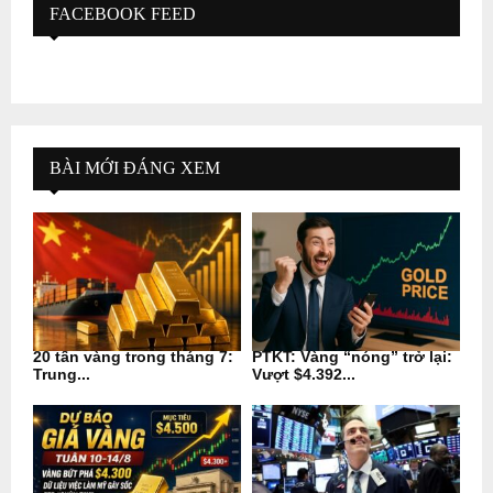
FACEBOOK FEED
BÀI MỚI ĐÁNG XEM
20 tấn vàng trong tháng 7:
PTKT: Vàng “nóng” trở lại:
Trung...
Vượt $4.392...