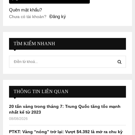
Quên mật khẩu?
Đăng ký
Chưa có tài khoản?
TÌM KIẾM NHANH
S
e
a
S
r
c
E
h
THÔNG TIN LIÊN QUAN
f
A
o
20 tấn vàng trong tháng 7: Trung Quốc tăng tốc mạnh
r
R
nhất kể từ 2023
:
08/08/2026
C
PTKT: Vàng “nóng” trở lại: Vượt $4.392 là mở ra chu kỳ
H