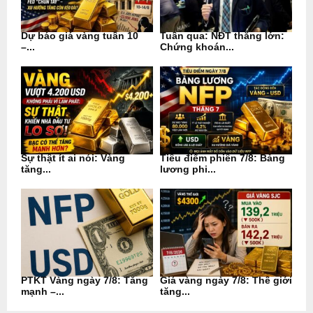
Dự báo giá vàng tuần 10
Tuần qua: NĐT thắng lớn:
–...
Chứng khoán...
Sự thật ít ai nói: Vàng
Tiêu điểm phiên 7/8: Bảng
tăng...
lương phi...
PTKT Vàng ngày 7/8: Tăng
Giá vàng ngày 7/8: Thế giới
mạnh –...
tăng...