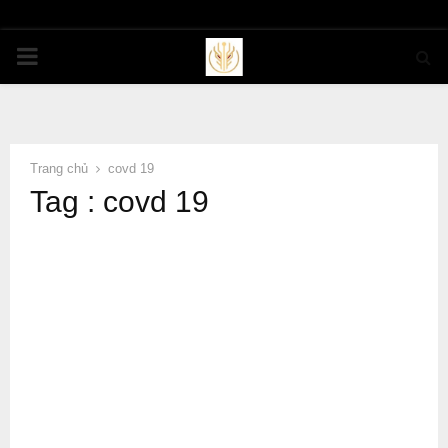
PRIMARY
MENU
Trang chủ
covd 19
Tag : covd 19