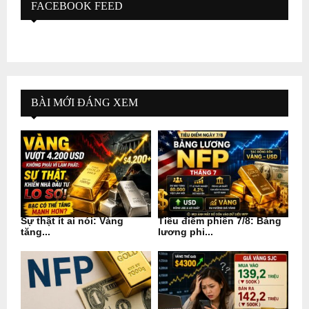
FACEBOOK FEED
BÀI MỚI ĐÁNG XEM
Sự thật ít ai nói: Vàng
Tiêu điểm phiên 7/8: Bảng
tăng...
lương phi...