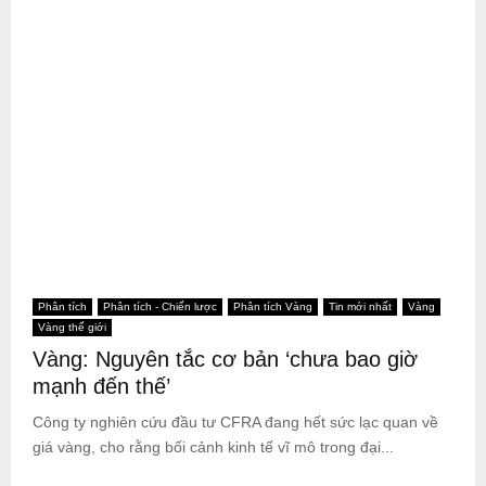
Phân tích
Phân tích - Chiến lược
Phân tích Vàng
Tin mới nhất
Vàng
Vàng thế giới
Vàng: Nguyên tắc cơ bản ‘chưa bao giờ
mạnh đến thế’
Công ty nghiên cứu đầu tư CFRA đang hết sức lạc quan về
giá vàng, cho rằng bối cảnh kinh tế vĩ mô trong đại...