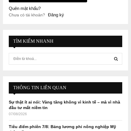
Quên mật khẩu?
Đăng ký
Chưa có tài khoản?
TÌM KIẾM NHANH
S
e
a
S
r
c
E
h
THÔNG TIN LIÊN QUAN
f
A
o
Sự thật ít ai nói: Vàng tăng không vì kinh tế – mà vì nhà
r
R
đầu tư mất niềm tin
:
07/08/2026
C
Tiêu điểm phiên 7/8: Bảng lương phi nông nghiệp Mỹ
H