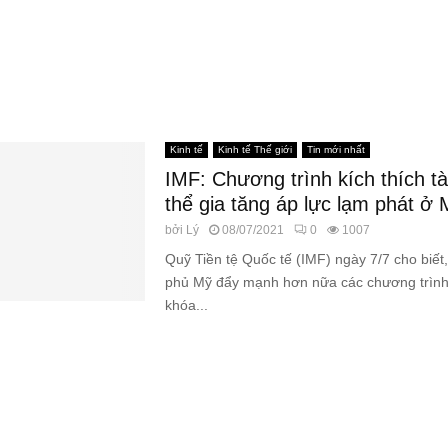
Kinh tế
Kinh tế Thế giới
Tin mới nhất
IMF: Chương trình kích thích tà
thể gia tăng áp lực lạm phát ở 
bởi
Lý
08/07/2021
0
1007
Quỹ Tiền tệ Quốc tế (IMF) ngày 7/7 cho biết,
phủ Mỹ đẩy mạnh hơn nữa các chương trình k
khóa...