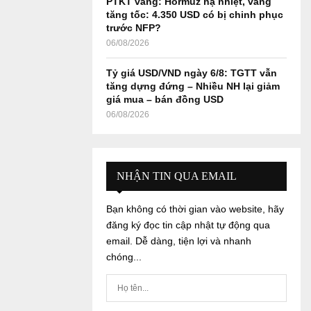
PTKT vàng: Hormuz hạ nhiệt, vàng
tăng tốc: 4.350 USD có bị chinh phục
trước NFP?
06/08/2026
Tỷ giá USD/VND ngày 6/8: TGTT vẫn
tăng dựng đứng – Nhiều NH lại giảm
giá mua – bán đồng USD
06/08/2026
NHẬN TIN QUA EMAIL
Bạn không có thời gian vào website, hãy
đăng ký đọc tin cập nhật tự động qua
email. Dễ dàng, tiện lợi và nhanh
chóng...