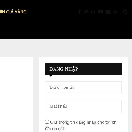
ÌN GIÁ VÀNG
DỰ BÁO NFP MỸ: VÀNG TRƯỚC “GIỜ…
ĐĂNG NHẬP
Giữ thông tin đăng nhập cho tới khi
đăng xuất