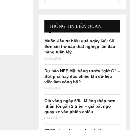
e
a
S
r
c
E
h
THÔNG TIN LIÊN QUAN
f
A
o
Muốn đầu tư hiệu quả ngày 6/8: Số
r
R
đơn xin trợ cấp thất nghiệp lần đầu
:
hàng tuần Mỹ
C
06/08/2026
H
Dự báo NFP Mỹ: Vàng trước “giờ G” –
Bứt phá hay đảo chiều khi dữ liệu
việc làm công bố?
06/08/2026
Giá vàng ngày 6/8: Miếng thấp hơn
nhẫn tới gần 2 triệu – giá bất ngờ
quay xe vào phiên chiều
06/08/2026