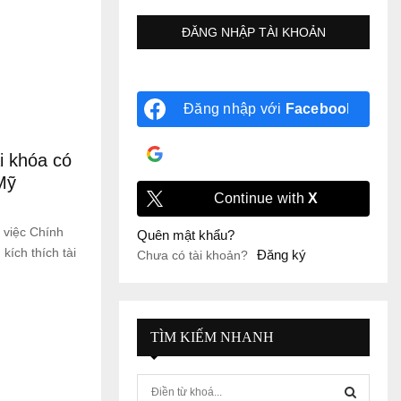
Đăng nhập với
Facebook
Đăng nhập với
Google
i khóa có
Mỹ
Continue with
X
 việc Chính
Quên mật khẩu?
ích thích tài
Đăng ký
Chưa có tài khoản?
TÌM KIẾM NHANH
S