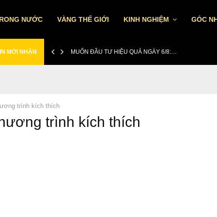
TRONG NƯỚC
VÀNG THẾ GIỚI
KINH NGHIỆM
GÓC NH
IN MỚI NHẬN
MUỐN ĐẦU TƯ HIỆU QUẢ NGÀY 6/8:…
ương trình kích thích
hương trình kích thích