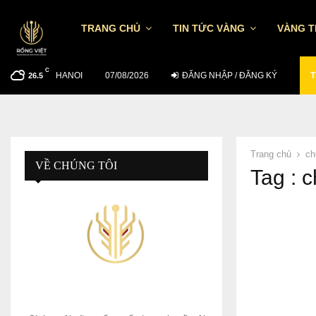
TRANG CHỦ
TIN TỨC VÀNG
VÀNG 
C
HANOI
MUỐN ĐẦU TƯ HIỆU QUẢ NGÀY 5/8…
07/08/2026
ĐĂNG NHẬP / ĐĂNG KÝ
T
26.5
Trang chủ
ch
VỀ CHÚNG TÔI
Tag : c