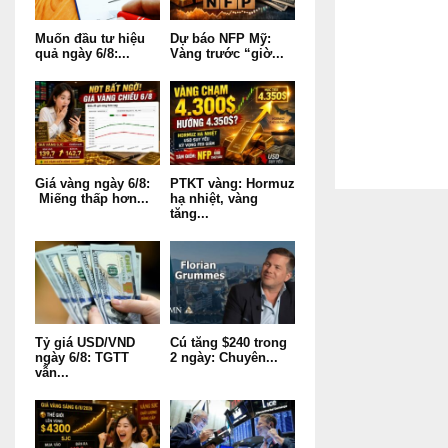
Muốn đầu tư hiệu
Dự báo NFP Mỹ:
quả ngày 6/8:...
Vàng trước “giờ...
Giá vàng ngày 6/8:
PTKT vàng: Hormuz
Miếng thấp hơn...
hạ nhiệt, vàng
tăng...
Tỷ giá USD/VND
Cú tăng $240 trong
ngày 6/8: TGTT
2 ngày: Chuyên...
vẫn...