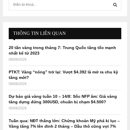
S
e
a
S
r
c
E
h
THÔNG TIN LIÊN QUAN
f
A
o
20 tấn vàng trong tháng 7: Trung Quốc tăng tốc mạnh
r
R
nhất kể từ 2023
:
08/08/2026
C
PTKT: Vàng “nóng” trở lại: Vượt $4.392 là mở ra chu kỳ
H
tăng mới?
08/08/2026
Dự báo giá vàng tuần 10 – 14/8: Sốc NFP âm: Giá vàng
tăng dựng đứng 300USD, chuẩn bị chạm $4.500?
08/08/2026
Tuần qua: NĐT thắng lớn: Chứng khoán Mỹ phá kỉ lục –
Vàng tăng 7% lên đỉnh 2 tháng – Dầu thô cũng vọt 7%