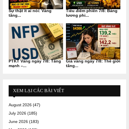
Sự thật ít ai nói: Vàng
Tiêu điểm phiên 7/8: Bảng
tăng...
lương phi...
PTKT Vàng ngày 7/8: Tăng
Giá vàng ngày 7/8: Thế giới
mạnh –...
tăng...
XEM LẠI CÁC BÀI VIẾT
August 2026
(47)
July 2026
(185)
June 2026
(183)