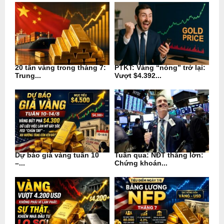
20 tấn vàng trong tháng 7:
PTKT: Vàng “nóng” trở lại:
Trung...
Vượt $4.392...
Dự báo giá vàng tuần 10
Tuần qua: NĐT thắng lớn:
–...
Chứng khoán...